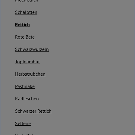
Kochen & Backen
Schalotten
Süß & Pikant
Rettich
Getränke
Rote Bete
Haushalt
Schwarzwurzeln
Topinambur
Einkaufen
Herbstrübchen
Über uns
Pastinake
Aktuelles
Radieschen
Erleben
Schwarzer Rettich
Sellerie