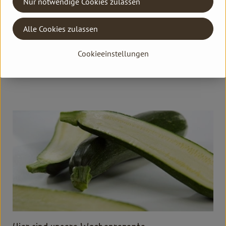
Nur notwendige Cookies zulassen
8.7.2026
Im Rahmen der Aktionswoche 'Regional essen!
Mach mit!' des Ernährungsrats im Rhein-Kreis Neuss
Alle Cookies zulassen
laden wir herzlich zu einer öffentlichen Hofführung auf
dem Lammertzhof ein.
Cookieeinstellungen
Weiterlesen →