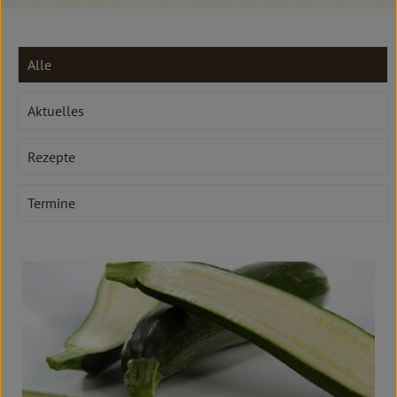
Kochen & Backen
Süß & Pikant
Alle
Getränke
Aktuelles
Haushalt
Rezepte
Einkaufen
Termine
Über uns
Aktuelles
Erleben