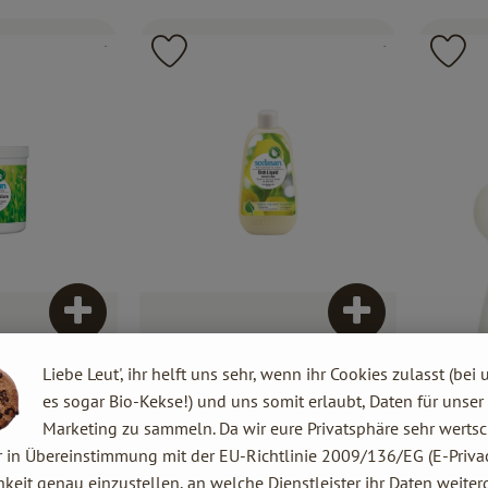
, Kontrollstelle:
, Kontrollstelle:
, Verband:
.
, Verband:
.
Favouriten hinzufügen
Produkt zu Favouriten hinzufügen
Pr
Produkt zum Warenkorb hinzufügen
Produkt zum War
2,69 €
Liebe Leut', ihr helft uns sehr, wenn ihr Cookies zulasst (bei 
/ 500 ml
, Preis:
es sogar Bio-Kekse!) und uns somit erlaubt, Daten für unser
re
Spülmittel Lemon Hand 500 ml
Marketing zu sammeln. Da wir eure Privatsphäre sehr wertsc
s:
, Referenzpreis:
Deutschland
5,38 €
/ l
, Herkunft:
r in Übereinstimmung mit der EU-Richtlinie 2009/136/EG (E-Privac
keit genau einzustellen, an welche Dienstleister ihr Daten weiter