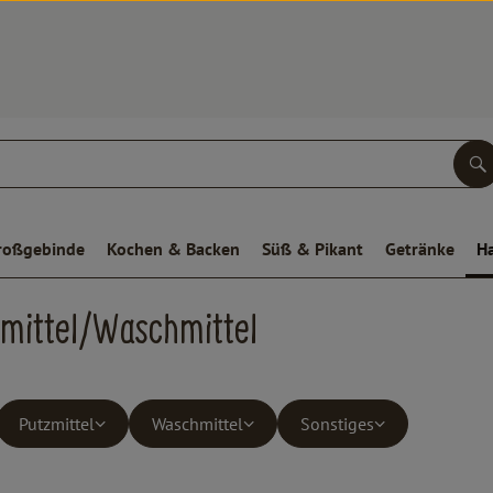
S
roßgebinde
Kochen & Backen
Süß & Pikant
Getränke
H
smittel/Waschmittel
Putzmittel
Waschmittel
Sonstiges