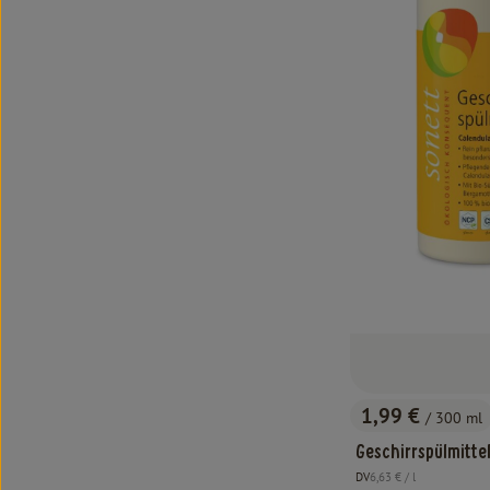
1,99 €
/ 300 ml
, Preis:
Geschirrspülmitte
, Referenzpreis:
DV
6,63 €
/ l
, Herkunft: