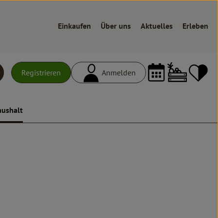
Einkaufen
Über uns
Aktuelles
Erleben
Warenk
L
Registrieren
Anmelden
uchen
aushalt