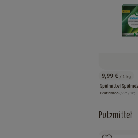
9,99 €
/ 1 kg
, Preis:
Spülmittel Spülma
, Referenzprei
Deutschland
6,66 €
/ 1kg
, Herkunft:
Putzmittel