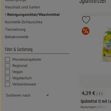
Spülmittel
Haushalt und Garten
Reinigungsmittel/Waschmittel
Produkt zu 
Kosmetik Dr.Hauschka
Monat
Tiernahrung
Babykosmetik
Filter & Sortierung
Monatsangebote
Regional
Vegan
Vegetarisch
Verbandsware
4,29 €
/ 1 l
, Preis:
Spülmittel 1l mit 
, Referenzprei
Deutschland
4,29 €
/ l
, Herkunft: