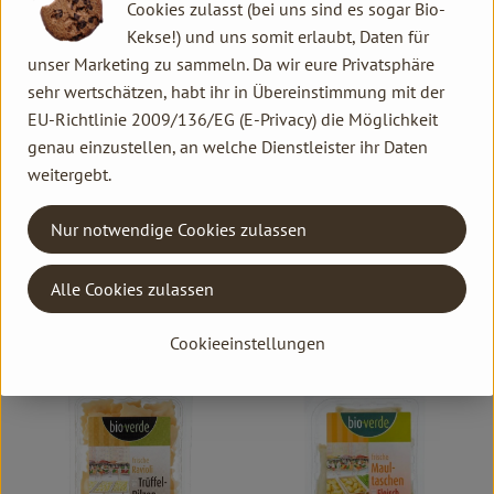
Cookies zulasst (bei uns sind es sogar Bio-
Kekse!) und uns somit erlaubt, Daten für
unser Marketing zu sammeln. Da wir eure Privatsphäre
sehr wertschätzen, habt ihr in Übereinstimmung mit der
EU-Richtlinie 2009/136/EG (E-Privacy) die Möglichkeit
genau einzustellen, an welche Dienstleister ihr Daten
Produkt zum Warenkorb hinzufügen
weitergebt.
3,99 €
/ 400 g
Produk
, Preis:
Dinkel Schupfnudeln frisch
Nur notwendige Cookies zulassen
4,29 €
/ 250 g
, Referenzpreis:
EU
9,97 €
/ 1kg
, Preis:
, Herkunft:
Ravioli al Rucola frisch
Alle Cookies zulassen
, Referenzpreis:
Italien
17,16 €
/ 1kg
, Herkunft:
Cookieeinstellungen
, Verband:
, Verband:
Produkt zu Favouriten hinzufügen
Produkt zu Favouriten hinzufügen
, Kontrollstelle:
, Kontrollstelle:
IT-BIO-006
DE-ÖKO-001