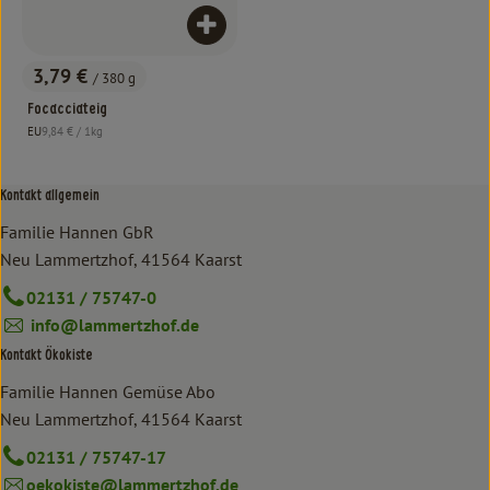
Produkt zum Warenkorb hinzufügen
3,79 €
/ 380 g
, Preis:
Focacciateig
, Referenzpreis:
EU
9,84 €
/ 1kg
, Herkunft:
Kontakt allgemein
Familie Hannen GbR
Neu Lammertzhof, 41564 Kaarst
02131 / 75747-0
info@lammertzhof.de
Kontakt Ökokiste
Familie Hannen Gemüse Abo
Neu Lammertzhof, 41564 Kaarst
02131 / 75747-17
oekokiste@lammertzhof.de