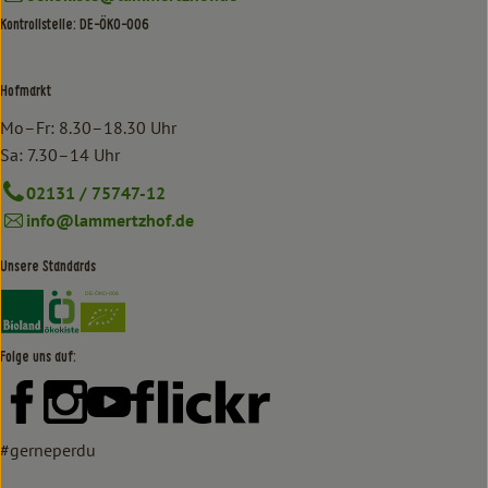
Kontrollstelle: DE-ÖKO-006
Hofmarkt
Mo–Fr: 8.30–18.30 Uhr
Sa: 7.30–14 Uhr
02131 / 75747-12
info@lammertzhof.de
Unsere Standards
Externer Link zu https://www.bioland.de/verbraucher
Externer Link zu https://www.oekokiste.de/
Folge uns auf:
Externer Link zu https://www.facebook.com/lammertzhof/
Externer Link zu https://www.instagram.com/lammert
Externer Link zu https://www.youtube.com/
Externer Link zu https://www
#gerneperdu