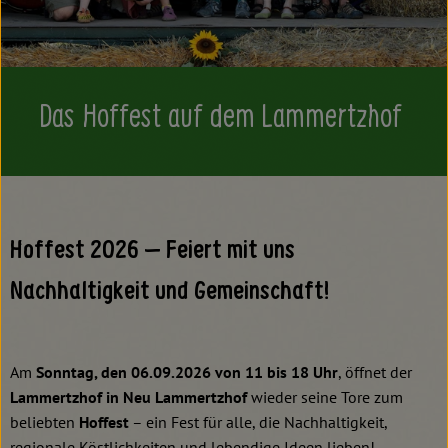
Kochen & Backen
Süß & Pikant
Getränke
Das Hoffest auf dem Lammertzhof
Haushalt
Einkaufen
Hoffest 2026 – Feiert mit uns
Über uns
Nachhaltigkeit und Gemeinschaft!
Aktuelles
Erleben
Am
Sonntag, den 06.09.2026 von 11 bis 18 Uhr
, öffnet der
Lammertzhof in Neu Lammertzhof
wieder seine Tore zum
beliebten
Hoffest
– ein Fest für alle, die Nachhaltigkeit,
regionale Köstlichkeiten und lebendige Ideen lieben!