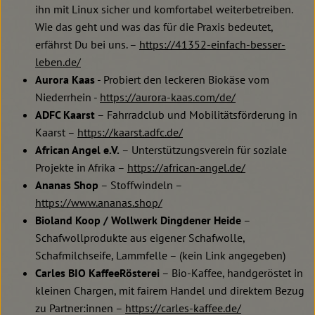
ihn mit Linux sicher und komfortabel weiterbetreiben.
Wie das geht und was das für die Praxis bedeutet,
erfährst Du bei uns. –
https://41352-einfach-besser-
leben.de/
Aurora Kaas
- Probiert den leckeren Biokäse vom
Niederrhein -
https://aurora-kaas.com/de/
ADFC Kaarst
– Fahrradclub und Mobilitätsförderung in
Kaarst –
https://kaarst.adfc.de/
African Angel e.V.
– Unterstützungsverein für soziale
Projekte in Afrika –
https://african-angel.de/
Ananas Shop
– Stoffwindeln –
https://www.ananas.shop/
Bioland Koop / Wollwerk Dingdener Heide
–
Schafwollprodukte aus eigener Schafwolle,
Schafmilchseife, Lammfelle – (kein Link angegeben)
Carles BIO KaffeeRösterei
– Bio-Kaffee, handgeröstet in
kleinen Chargen, mit fairem Handel und direktem Bezug
zu Partner:innen –
https://carles-kaffee.de/