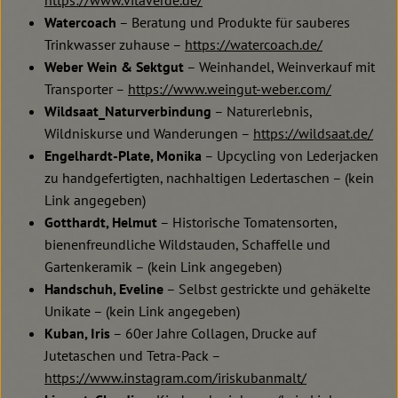
https://www.vitaverde.de/
Watercoach
– Beratung und Produkte für sauberes
Trinkwasser zuhause –
https://watercoach.de/
Weber Wein & Sektgut
– Weinhandel, Weinverkauf mit
Transporter –
https://www.weingut-weber.com/
Wildsaat_Naturverbindung
– Naturerlebnis,
Wildniskurse und Wanderungen –
https://wildsaat.de/
Engelhardt-Plate, Monika
– Upcycling von Lederjacken
zu handgefertigten, nachhaltigen Ledertaschen – (kein
Link angegeben)
Gotthardt, Helmut
– Historische Tomatensorten,
bienenfreundliche Wildstauden, Schaffelle und
Gartenkeramik – (kein Link angegeben)
Handschuh, Eveline
– Selbst gestrickte und gehäkelte
Unikate – (kein Link angegeben)
Kuban, Iris
– 60er Jahre Collagen, Drucke auf
Jutetaschen und Tetra-Pack –
https://www.instagram.com/iriskubanmalt/