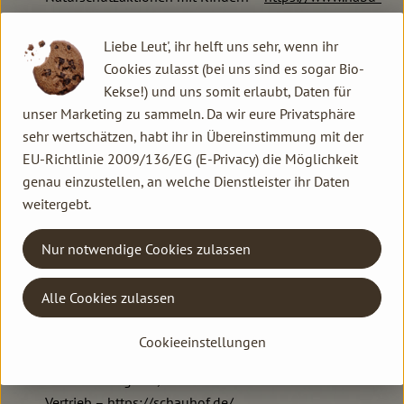
neuss.de/nabu-gruppen-vor-ort/kaarst-korschenbroich/
Naturbürsten Esper
– Naturbürsten, Straußenwedel,
Liebe Leut', ihr helft uns sehr, wenn ihr
Schneidwaren – (kein Link angegeben)
Cookies zulasst (bei uns sind es sogar Bio-
Naturgarten e.V.
– Förderung der Biodiversität mit
Kekse!) und uns somit erlaubt, Daten für
heimischen Wildpflanzen, Beratung und Saatgut –
unser Marketing zu sammeln. Da wir eure Privatsphäre
https://naturgarten.org/regionalgruppe-westliches-
sehr wertschätzen, habt ihr in Übereinstimmung mit der
rheinland/
EU-Richtlinie 2009/136/EG (E-Privacy) die Möglichkeit
NaWoDo eG Dormagen
– Alternative Wohnform mit
genau einzustellen, an welche Dienstleister ihr Daten
generationenübergreifendem Gemeinschaftskonzept –
weitergebt.
https://www.nawodo.de/
Psychologists for future
– Psychologische
Nur notwendige Cookies zulassen
Unterstützung für Klimabewegung –
https://www.psy4f.org/
Alle Cookies zulassen
Santatra e.V.
– Solidarität für Madagaskar, Spenden und
Schulprojekte – www.Santatra.de
Cookieeinstellungen
Schauhof Willich
– Bioland-Milchviehbetrieb mit eigener
Milch und Joghurt, Hofautomat und Lammertzhof-
Vertrieb –
https://schauhof.de/