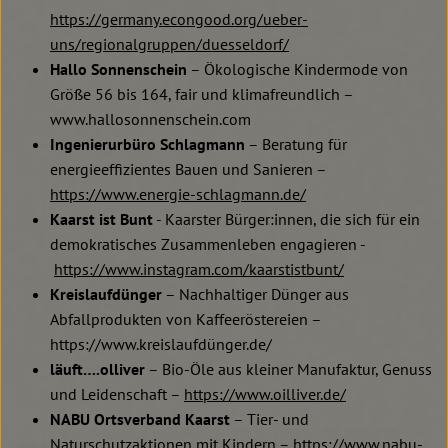
https://germany.econgood.org/ueber-
uns/regionalgruppen/duesseldorf/
Hallo Sonnenschein
– Ökologische Kindermode von
Größe 56 bis 164, fair und klimafreundlich –
www.hallosonnenschein.com
Ingenierurbüro Schlagmann
– Beratung für
energieeffizientes Bauen und Sanieren –
https://www.energie-schlagmann.de/
Kaarst ist Bunt
- Kaarster Bürger:innen, die sich für ein
demokratisches Zusammenleben engagieren -
https://www.instagram.com/kaarstistbunt/
Kreislaufdünger
– Nachhaltiger Dünger aus
Abfallprodukten von Kaffeeröstereien –
https://www.kreislaufdünger.de/
läuft….olliver
– Bio-Öle aus kleiner Manufaktur, Genuss
und Leidenschaft –
https://www.oilliver.de/
NABU Ortsverband Kaarst
– Tier- und
Naturschutzaktionen mit Kindern –
https://www.nabu-