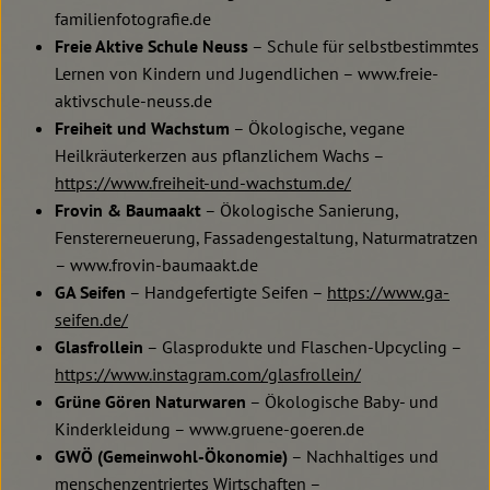
familienfotografie.de
Freie Aktive Schule Neuss
– Schule für selbstbestimmtes
Lernen von Kindern und Jugendlichen – www.freie-
aktivschule-neuss.de
Freiheit und Wachstum
– Ökologische, vegane
Heilkräuterkerzen aus pflanzlichem Wachs –
https://www.freiheit-und-wachstum.de/
Frovin & Baumaakt
– Ökologische Sanierung,
Fenstererneuerung, Fassadengestaltung, Naturmatratzen
– www.frovin-baumaakt.de
GA Seifen
– Handgefertigte Seifen –
https://www.ga-
seifen.de/
Glasfrollein
– Glasprodukte und Flaschen-Upcycling –
https://www.instagram.com/glasfrollein/
Grüne Gören Naturwaren
– Ökologische Baby- und
Kinderkleidung – www.gruene-goeren.de
GWÖ (Gemeinwohl-Ökonomie)
– Nachhaltiges und
menschenzentriertes Wirtschaften –