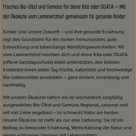
Kochen & Backen
Frisches Bio-Obst und Gemüse für deine Kita oder OGATA – Mit
Süß & Pikant
der Ökokiste vom Lammertzhof gemeinsam für gesunde Kinder
Getränke
Kinder sind unsere Zukunft – und ihre gesunde Ernährung
legt den Grundstein für ein starkes Immunsystem, gute
Haushalt
Entwicklung und lebenslange Wohlfühlgewohnheiten. Wir
vom Lammertzhof möchten dich und deine Kita oder OGATA
(offene Ganztagsschule) dabei unterstützen, den kleinen
Einkaufen
Entdecker:innen jeden Tag frische, natürliche und hochwertige
Bio-Lebensmittel anzubieten – ganz einfach, zuverlässig und
Über uns
nachhaltig.
Aktuelles
Mit unserer Ökokiste liefern wir dir wöchentlich sorgfältig
Erleben
ausgewähltes Bio-Obst und Gemüse. Regional, saisonal und
mit viel Liebe angebaut – so schmeckt Natur am besten.
Unsere Ökokiste ist mehr als nur eine Lieferung: Sie ist ein
Beitrag zu bewusster Ernährung, Wertschätzung der Natur und
einem achtsamen Umgang mit Lebensmitteln.