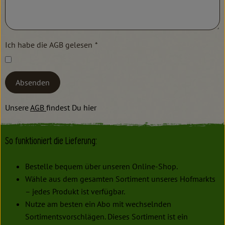
Ich habe die AGB gelesen
*
Absenden
Unsere
AGB
findest Du hier
So funktioniert die Lieferung:
Bestelle bequem über unseren Online-Shop.
Wähle aus dem gesamten Sortiment unseres Hofmarkts
– jedes Produkt ist verfügbar.
Nutze am besten ein Abo mit wechselnden
Sortimentsvorschlägen. Dieses Sortiment ist ein