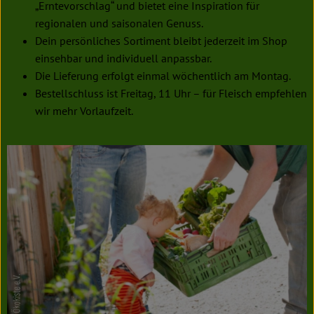
„Erntevorschlag“ und bietet eine Inspiration für
regionalen und saisonalen Genuss.
Dein persönliches Sortiment bleibt jederzeit im Shop
einsehbar und individuell anpassbar.
Die Lieferung erfolgt einmal wöchentlich am Montag.
Bestellschluss ist Freitag, 11 Uhr – für Fleisch empfehlen
wir mehr Vorlaufzeit.