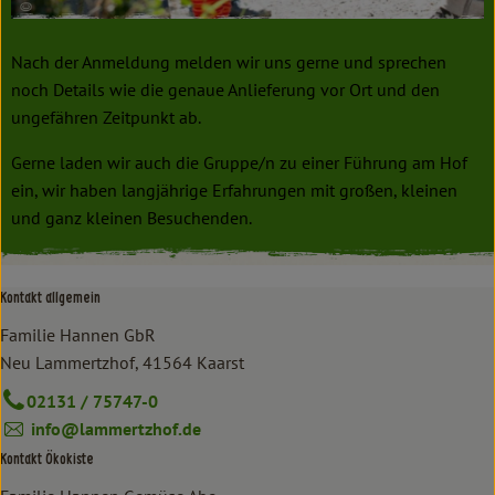
Nach der Anmeldung melden wir uns gerne und sprechen
noch Details wie die genaue Anlieferung vor Ort und den
ungefähren Zeitpunkt ab.
Gerne laden wir auch die Gruppe/n zu einer Führung am Hof
ein, wir haben langjährige Erfahrungen mit großen, kleinen
und ganz kleinen Besuchenden.
Kontakt allgemein
Familie Hannen GbR
Neu Lammertzhof, 41564 Kaarst
02131 / 75747-0
info@lammertzhof.de
Kontakt Ökokiste