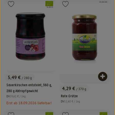
, Kontrollstelle:
, Verband:
, Verband:
DE-ÖKO-001
Produkt zu Favouriten hinzufügen
Produkt zu Favouriten hinzufügen
, Kontrollstelle:
NL-BIO-01
5,49 €
/ 280 g
Produk
, Preis:
Sauerkirschen entsteint, 560 g,
4,29 €
/ 370 g
, Preis:
280 g Abtropfgewicht
, Referenzpreis:
Rote Grütze
DV
19,61 €
/ 1kg
, Herkunft:
, Referenzpreis:
DV
11,60 €
/ 1kg
Erst ab 18.09.2026 lieferbar!
, Herkunft:
, Verband:
, Verband: