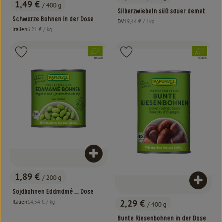
, Preis:
1,49 €
/ 400 g
, Preis:
Silberzwiebeln süß sauer demet
Schwarze Bohnen in der Dose
, Referenzpreis:
DV
19,44 €
/ 1kg
, Herkunft:
, Referenzpreis:
Italien
6,21 €
/ kg
, Herkunft:
, Verband:
, Verband:
Produkt zu Favouriten hinzufügen
Produkt zu Favouriten hinzufügen
, Kontrollstelle:
, Kontrollstelle:
BIOAGR
ECOGRU
Produkt zum Warenkorb hinzufügen
1,89 €
/ 200 g
, Preis:
Produk
Sojabohnen Edamamé _ Dose
, Referenzpreis:
2,29 €
Italien
14,54 €
/ kg
/ 400 g
, Herkunft:
, Preis:
Bunte Riesenbohnen in der Dose