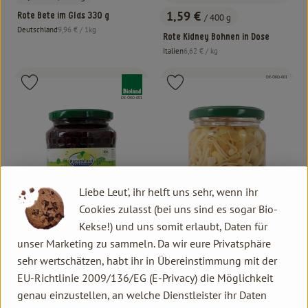
, Preis:
1,59 €
Rote Bete im Glas 330 g
/ 400 g
, Preis:
, Referenzpreis:
Deutschland
9,96 €
/ 1kg
, Herkunft:
Rote Kidney Bohnen in Dose
, Referenzpreis:
Italien
6,62 €
/ kg
, Herkunft:
, Kontrollstelle:
, Verband:
, Verband:
DE-ÖKO-001
Produkt zu Favouriten hinzufügen
Produkt zu Favouriten hinzufügen
, Kontrollstelle:
DE-ÖKO-001
Liebe Leut', ihr helft uns sehr, wenn ihr
Cookies zulasst (bei uns sind es sogar Bio-
Kekse!) und uns somit erlaubt, Daten für
unser Marketing zu sammeln. Da wir eure Privatsphäre
sehr wertschätzen, habt ihr in Übereinstimmung mit der
Produkt zum Warenkorb hinzufügen
EU-Richtlinie 2009/136/EG (E-Privacy) die Möglichkeit
Produk
2,99 €
/ 680 g
genau einzustellen, an welche Dienstleister ihr Daten
, Preis: