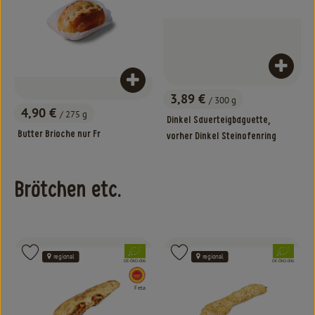
Produk
Produkt zum Warenkorb hinzufügen
3,89 €
/ 300 g
, Preis:
4,90 €
/ 275 g
, Preis:
Dinkel Sauerteigbaguette,
Butter Brioche nur Fr
vorher Dinkel Steinofenring
Brötchen etc.
, Verband:
, Verband:
Produkt zu Favouriten hinzufügen
Produkt zu Favouriten hinzufügen
regional
regional
, Kontrollstelle:
, Kontrollstelle:
DE-ÖKO-006
DE-ÖKO-006
, EU Herkunft:
Feta