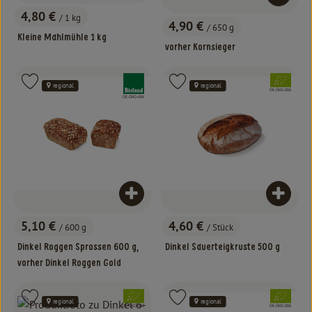
4,80 €
/ 1 kg
, Preis:
4,90 €
/ 650 g
, Preis:
Kleine Mahlmühle 1 kg
vorher Kornsieger
, Verband:
, Verband:
Produkt zu Favouriten hinzufügen
Produkt zu Favouriten hinzufügen
regional
regional
, Kontrollstelle:
DE-ÖKO-006
, Kontrollstelle:
DE-ÖKO-006
Produkt zum Warenkorb hinzufügen
Produk
5,10 €
4,60 €
/ 600 g
/ Stück
, Preis:
, Preis:
Dinkel Roggen Sprossen 600 g,
Dinkel Sauerteigkruste 500 g
vorher Dinkel Roggen Gold
, Verband:
, Verband:
Produkt zu Favouriten hinzufügen
Produkt zu Favouriten hinzufügen
regional
regional
, Kontrollstelle:
, Kontrollstelle:
DE-ÖKO-006
DE-ÖKO-006