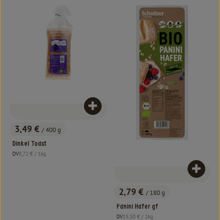
Produkt zum Warenkorb hinzufügen
3,49 €
/ 400 g
, Preis:
Dinkel Toast
, Referenzpreis:
DV
8,72 €
/ 1kg
, Herkunft:
Produk
2,79 €
/ 180 g
, Preis:
Panini Hafer gf
, Referenzpreis:
DV
15,50 €
/ 1kg