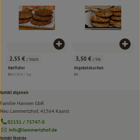
Produkt zum Warenkorb hinzufügen
Produk
2,55 €
3,50 €
/ Stück
/ Stk
, Preis:
, Preis:
Hanftaler
Angebotskuchen
, Referenzpreis:
DV
25,50 €
/ 1kg
DV
, Herkunft:
, Herkunft:
Kontakt allgemein
Familie Hannen GbR
Neu Lammertzhof, 41564 Kaarst
02131 / 75747-0
info@lammertzhof.de
Kontakt Ökokiste