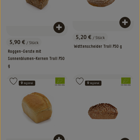
Produk
Produkt zum Warenkorb hinzufügen
5,20 €
/ Stück
, Preis:
5,90 €
/ Stück
, Preis:
Wattenscheider Troll 750 g
Roggen-Gerste mit
Sonnenblumen-Kernen Troll 750
g
, Verband:
, Verband:
Produkt zu Favouriten hinzufügen
Produkt zu Favouriten hinzufügen
regional
regional
, Kontrollstelle:
, Kontrollstelle:
DE-ÖKO-006
DE-ÖKO-006