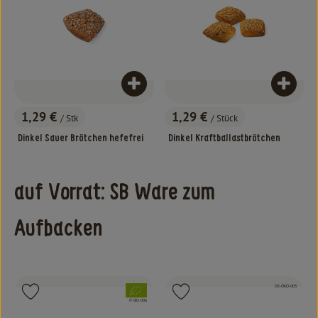
Produkt zum Warenkorb hinzufügen
Produk
1,29 €
1,29 €
/ Stk
/ Stück
, Preis:
, Preis:
Dinkel Sauer Brötchen hefefrei
Dinkel Kraftballastbrötchen
auf Vorrat: SB Ware zum
Aufbacken
, Kontrollstelle:
, Verband:
, Verband:
DE-ÖKO-003
Produkt zu Favouriten hinzufügen
Produkt zu Favouriten hinzufügen
, Kontrollstelle:
IT-BIO-006