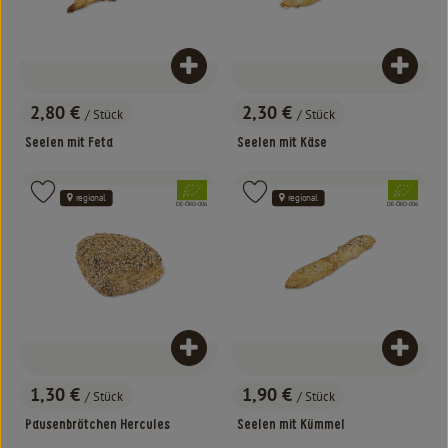
Produkt zum Warenkorb hinzufügen
Produk
2,80 €
2,30 €
/ Stück
/ Stück
, Preis:
, Preis:
Seelen mit Feta
Seelen mit Käse
, Verband:
, Verband:
Produkt zu Favouriten hinzufügen
Produkt zu Favouriten hinzufügen
regional
regional
, Kontrollstelle:
, Kontrollstelle:
DE-ÖKO-006
DE-ÖKO-006
Produkt zum Warenkorb hinzufügen
Produk
1,30 €
1,90 €
/ Stück
/ Stück
, Preis:
, Preis:
Pausenbrötchen Hercules
Seelen mit Kümmel