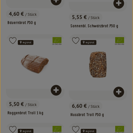
Produkt zum Warenkorb hinzufügen
Produk
4,60 €
/ Stück
5,55 €
, Preis:
/ Stück
, Preis:
Bauernbrot 750 g
Sonnenbl. Schwarzbrot 750 g
, Verband:
, Verband:
Produkt zu Favouriten hinzufügen
Produkt zu Favouriten hinzufügen
regional
regional
, Kontrollstelle:
, Kontrollstelle:
DE-ÖKO-006
DE-ÖKO-006
Produkt zum Warenkorb hinzufügen
Produk
5,50 €
/ Stück
6,60 €
/ Stück
, Preis:
, Preis:
Roggenbrot Troll 1 kg
Nussbrot Troll 750 g
, Verband:
, Verband:
Produkt zu Favouriten hinzufügen
Produkt zu Favouriten hinzufügen
regional
regional
, Kontrollstelle:
, Kontrollstelle: