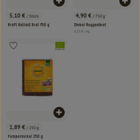
Produkt zum Warenkorb hinzufügen
Produk
5,10 €
4,90 €
/ Stück
/ 750 g
, Preis:
, Preis:
Kraft Ballast Brot 750 g
Dinkel Roggenbrot
, Referenzpreis:
6,53 €
/ kg
, Verband:
Produkt zu Favouriten hinzufügen
, Kontrollstelle:
DE-ÖKO-001
Produkt zum Warenkorb hinzufügen
1,89 €
/ 250 g
, Preis:
Pumpernickel 250 g