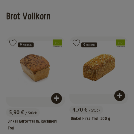
Kochen & Backen
Brot Vollkorn
Süß & Pikant
Getränke
Haushalt
, Verband:
, Verband:
Produkt zu Favouriten hinzufügen
Produkt zu Favouriten hinzufügen
regional
regional
, Kontrollstelle:
, Kontrollstelle:
DE-ÖKO-006
DE-ÖKO-006
Einkaufen
Über uns
Aktuelles
Produk
Produkt zum Warenkorb hinzufügen
Erleben
4,70 €
/ Stück
5,90 €
, Preis:
/ Stück
, Preis:
Dinkel Hirse Troll 500 g
Dinkel Kartoffel m. Ruchmehl
Troll