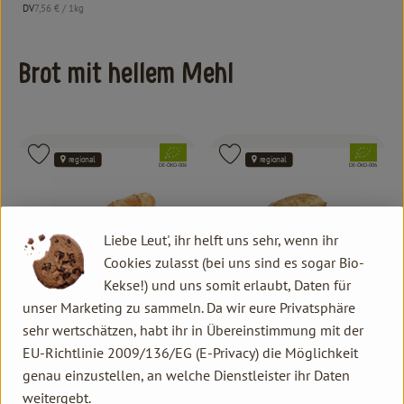
, Referenzpreis:
DV
7,56 €
/ 1kg
, Herkunft:
Brot mit hellem Mehl
, Verband:
, Verband:
Produkt zu Favouriten hinzufügen
Produkt zu Favouriten hinzufügen
regional
regional
, Kontrollstelle:
, Kontrollstelle:
DE-ÖKO-006
DE-ÖKO-006
Liebe Leut', ihr helft uns sehr, wenn ihr
Cookies zulasst (bei uns sind es sogar Bio-
Kekse!) und uns somit erlaubt, Daten für
Produkt zum Warenkorb hinzufügen
Produk
unser Marketing zu sammeln. Da wir eure Privatsphäre
sehr wertschätzen, habt ihr in Übereinstimmung mit der
3,35 €
4,85 €
/ Stück
/ Stück
, Preis:
, Preis:
EU-Richtlinie 2009/136/EG (E-Privacy) die Möglichkeit
Franz. Baguette Hercules 300 g
Philipo Hercules 500 g
genau einzustellen, an welche Dienstleister ihr Daten
weitergebt.