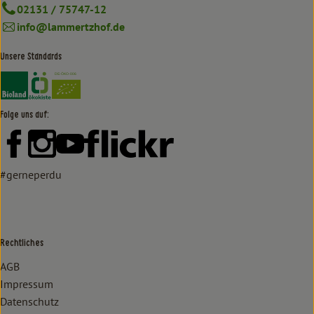
02131 / 75747-12
info@lammertzhof.de
Unsere Standards
Externer Link zu https://www.bioland.de/verbraucher
Externer Link zu https://www.oekokiste.de/
Folge uns auf:
Externer Link zu https://www.facebook.com/lammertzhof/
Externer Link zu https://www.instagram.com/lammert
Externer Link zu https://www.youtube.com/
Externer Link zu https://www
#gerneperdu
Rechtliches
AGB
Impressum
Datenschutz