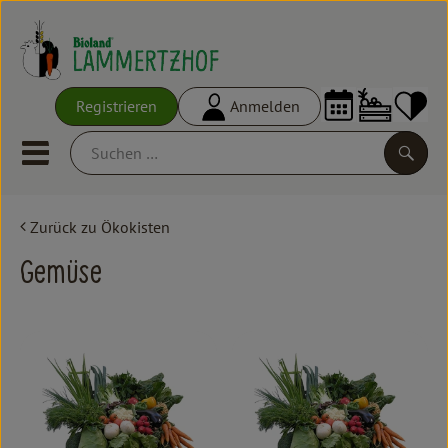
Warenko
Registrieren
Anmelden
Link
Mobiles Menu öffnen oder schl
Suche
Zurück zu Ökokisten
Ökokisten
Gemüse
Frisches
Empfehlungen
Vorratskammer
Großgebinde