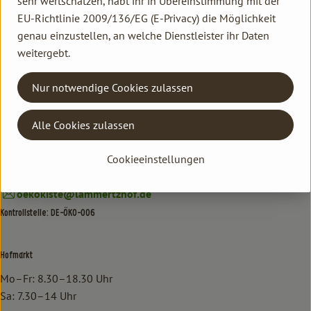
sehr wertschätzen, habt ihr in Übereinstimmung mit der
Kontakt allgemein
EU-Richtlinie 2009/136/EG (E-Privacy) die Möglichkeit
Familie Hannen GbR
genau einzustellen, an welche Dienstleister ihr Daten
Neu Lammertzhof, 41564 Kaarst
weitergebt.
02131 / 75747-0
Nur notwendige Cookies zulassen
info@lammertzhof.de
Kontakt Ökokiste
Alle Cookies zulassen
Familie Hannen Gemüse Abo
Neu Lammertzhof, 41564 Kaarst
Cookieeinstellungen
02131 / 75747-17
oekokiste@lammertzhof.de
Kontrollstelle: DE-ÖKO-006
Hofmarkt
Mo–Fr: 8.30–18.30 Uhr
Sa: 7.30–14 Uhr