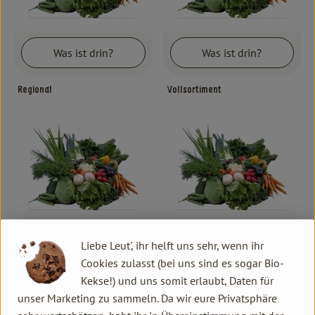
Kochen & Backen
Süß & Pikant
Was ist drin?
Was ist drin?
Getränke
Regional
Vollsortiment
Haushalt
Einkaufen
Über uns
Aktuelles
Erleben
Was ist drin?
Was ist drin?
Liebe Leut', ihr helft uns sehr, wenn ihr
Cookies zulasst (bei uns sind es sogar Bio-
Kekse!) und uns somit erlaubt, Daten für
Rohkost
Mutter + Kind
unser Marketing zu sammeln. Da wir eure Privatsphäre