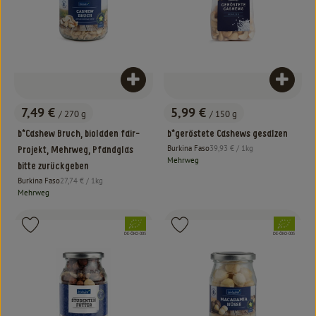
Produkt zum Warenkorb hinzufügen
Produk
7,49 €
5,99 €
/ 270 g
/ 150 g
, Preis:
, Preis:
b*Cashew Bruch, bioladen fair-
b*geröstete Cashews gesalzen
, Referenzpreis:
Burkina Faso
39,93 €
/ 1kg
Projekt, Mehrweg, Pfandglas
, Herkunft:
Mehrweg
bitte zurückgeben
, Referenzpreis:
Burkina Faso
27,74 €
/ 1kg
, Herkunft:
Mehrweg
, Verband:
, Verband:
Produkt zu Favouriten hinzufügen
Produkt zu Favouriten hinzufügen
, Kontrollstelle:
, Kontrollstelle:
DE-ÖKO-005
DE-ÖKO-005