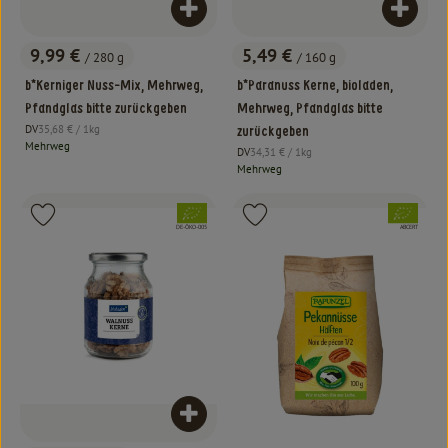
Produkt zum Warenkorb hinzufügen
Produk
9,99 €
5,49 €
/ 280 g
/ 160 g
, Preis:
, Preis:
b*Kerniger Nuss-Mix, Mehrweg,
b*Paranuss Kerne, bioladen,
Pfandglas bitte zurückgeben
Mehrweg, Pfandglas bitte
, Referenzpreis:
DV
35,68 €
/ 1kg
zurückgeben
, Herkunft:
Mehrweg
, Referenzpreis:
DV
34,31 €
/ 1kg
, Herkunft:
Mehrweg
, Verband:
, Verband:
Produkt zu Favouriten hinzufügen
Produkt zu Favouriten hinzufügen
, Kontrollstelle:
, Kontrollstelle:
DE-ÖKO-005
ABCERT
Produkt zum Warenkorb hinzufügen