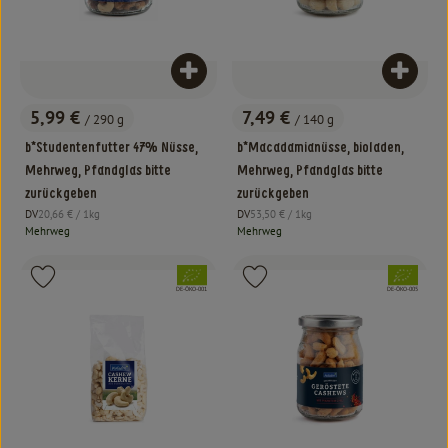
Produkt zum Warenkorb hinzufügen
Produk
5,99 €
7,49 €
/ 290 g
/ 140 g
, Preis:
, Preis:
b*Studentenfutter 47% Nüsse,
b*Macadamianüsse, bioladen,
Mehrweg, Pfandglas bitte
Mehrweg, Pfandglas bitte
zurückgeben
zurückgeben
, Referenzpreis:
, Referenzpreis:
DV
20,66 €
/ 1kg
DV
53,50 €
/ 1kg
, Herkunft:
, Herkunft:
Mehrweg
Mehrweg
, Verband:
, Verband:
Produkt zu Favouriten hinzufügen
Produkt zu Favouriten hinzufügen
, Kontrollstelle:
, Kontrollstelle:
DE-ÖKO-001
DE-ÖKO-005