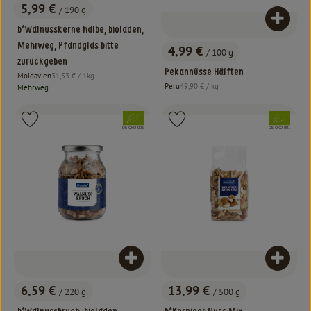
5,99 €
/ 190 g
, Preis:
Produk
b*Walnusskerne halbe, bioladen,
Mehrweg, Pfandglas bitte
4,99 €
/ 100 g
, Preis:
zurückgeben
Pekannüsse Hälften
, Referenzpreis:
Moldavien
31,53 €
/ 1kg
, Herkunft:
, Referenzpreis:
Peru
49,90 €
/ kg
Mehrweg
, Herkunft:
, Verband:
, Verband:
Produkt zu Favouriten hinzufügen
Produkt zu Favouriten hinzufügen
, Kontrollstelle:
, Kontrollstelle:
DE-ÖKO-005
DE-ÖKO-001
Produkt zum Warenkorb hinzufügen
Produk
6,59 €
13,99 €
/ 220 g
/ 500 g
, Preis:
, Preis: