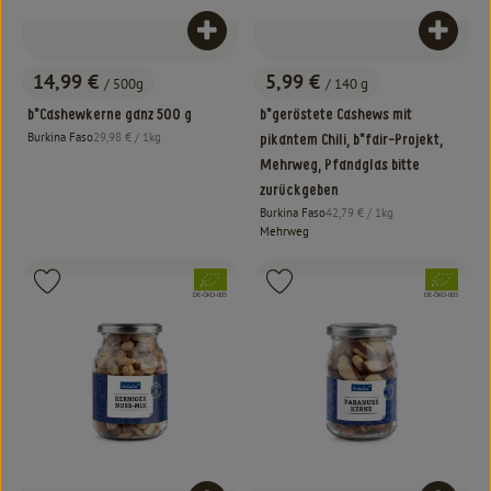
Produkt zum Warenkorb hinzufügen
Produk
14,99 €
5,99 €
/ 500g
/ 140 g
, Preis:
, Preis:
b*Cashewkerne ganz 500 g
b*geröstete Cashews mit
, Referenzpreis:
Burkina Faso
29,98 €
/ 1kg
pikantem Chili, b*fair-Projekt,
, Herkunft:
Mehrweg, Pfandglas bitte
zurückgeben
, Referenzpreis:
Burkina Faso
42,79 €
/ 1kg
, Herkunft:
Mehrweg
, Verband:
, Verband:
Produkt zu Favouriten hinzufügen
Produkt zu Favouriten hinzufügen
, Kontrollstelle:
, Kontrollstelle:
DE-ÖKO-005
DE-ÖKO-005