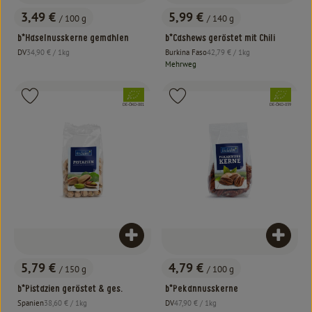
3,49 €
5,99 €
/ 100 g
/ 140 g
, Preis:
, Preis:
b*Haselnusskerne gemahlen
b*Cashews geröstet mit Chili
, Referenzpreis:
, Referenzpreis:
DV
34,90 €
/ 1kg
Burkina Faso
42,79 €
/ 1kg
, Herkunft:
, Herkunft:
Mehrweg
, Verband:
, Verband:
Produkt zu Favouriten hinzufügen
Produkt zu Favouriten hinzufügen
, Kontrollstelle:
, Kontrollstelle:
DE-ÖKO-001
DE-ÖKO-039
Produkt zum Warenkorb hinzufügen
Produk
5,79 €
4,79 €
/ 150 g
/ 100 g
, Preis:
, Preis:
b*Pistazien geröstet & ges.
b*Pekannusskerne
, Referenzpreis:
, Referenzpreis:
Spanien
38,60 €
/ 1kg
DV
47,90 €
/ 1kg
, Herkunft:
, Herkunft: