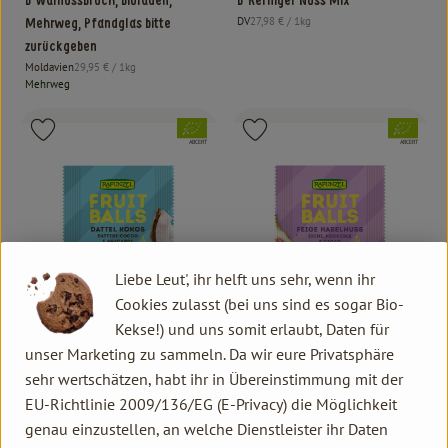
b*Walnussbruch, bioladen,
b*Kerniger Nuss Mix
, Referenzpreis:
DV
27,98 €
/ 1kg
Mehrweg, Pfandglas bitte
, Herkunft:
zurückgeben
, Referenzpreis:
Moldavien
29,95 €
/ 1kg
, Herkunft:
Mehrweg
, Verband:
, Verband:
Produkt zu Favouriten hinzufügen
Produkt zu Favouriten hinzufügen
, Kontrollstelle:
, Kontrollstelle:
ABCERT
ABCERT
Liebe Leut', ihr helft uns sehr, wenn ihr
Cookies zulasst (bei uns sind es sogar Bio-
Kekse!) und uns somit erlaubt, Daten für
unser Marketing zu sammeln. Da wir eure Privatsphäre
sehr wertschätzen, habt ihr in Übereinstimmung mit der
Produkt zum Warenkorb hinzufügen
Produk
EU-Richtlinie 2009/136/EG (E-Privacy) die Möglichkeit
genau einzustellen, an welche Dienstleister ihr Daten
2,99 €
2,99 €
/ 49 g
/ 49 g
, Preis:
, Preis: