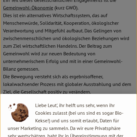
Ein Teil dieses Gesellschaftlichen Engagements ist die
Gemeinwohl-Ökonomie
(kurz GWÖ).
Dies ist ein alternatives Wirtschaftssystem, das auf
Menschenwürde, Solidarität, Kooperation, ökologischer
Verantwortung und Mitgefühl aufbaut. Das Gelingen von
zwischenmenschlichen und ökologischen Beziehungen wird
zum Ziel wirtschaftlichen Handelns. Der Beitrag zum
Gemeinwohl wird zur neuen Bedeutung von
unternehmerischem Erfolg und mit in einer Gemeinwohl-
Bilanz gemessen.
Die Bewegung versteht sich als ergebnisoffener,
lokalwachsender Prozess mit globaler Ausstrahlung und dem
Ziel, die Gesellschaft positiv zu verändern.
Unser GWÖ-Bericht zur Zertifizierung 2015 als PDF
Liebe Leut', ihr helft uns sehr, wenn ihr
Cookies zulasst (bei uns sind es sogar Bio-
Unsere GWÖ Bilanz 2022
Kekse!) und uns somit erlaubt, Daten für
unser Marketing zu sammeln. Da wir eure Privatsphäre
sehr wertschätzen, habt ihr in Übereinstimmung mit der