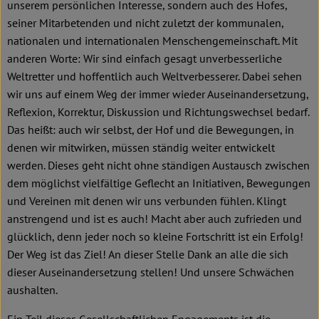
Kochen & Backen
unserem persönlichen Interesse, sondern auch des Hofes,
seiner Mitarbetenden und nicht zuletzt der kommunalen,
Süß & Pikant
nationalen und internationalen Menschengemeinschaft. Mit
anderen Worte: Wir sind einfach gesagt unverbesserliche
Getränke
Weltretter und hoffentlich auch Weltverbesserer. Dabei sehen
wir uns auf einem Weg der immer wieder Auseinandersetzung,
Haushalt
Reflexion, Korrektur, Diskussion und Richtungswechsel bedarf.
Das heißt: auch wir selbst, der Hof und die Bewegungen, in
denen wir mitwirken, müssen ständig weiter entwickelt
Einkaufen
werden. Dieses geht nicht ohne ständigen Austausch zwischen
Über uns
dem möglichst vielfältige Geflecht an Initiativen, Bewegungen
und Vereinen mit denen wir uns verbunden fühlen. Klingt
Aktuelles
anstrengend und ist es auch! Macht aber auch zufrieden und
glücklich, denn jeder noch so kleine Fortschritt ist ein Erfolg!
Erleben
Der Weg ist das Ziel! An dieser Stelle Dank an alle die sich
dieser Auseinandersetzung stellen! Und unsere Schwächen
aushalten.