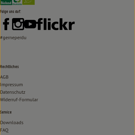
Folge uns auf:
Externer Link zu https://www.facebook.com/lammertzhof/
Externer Link zu https://www.instagram.com/lammert
Externer Link zu https://www.youtube.com/
Externer Link zu https://www
#gerneperdu
Rechtliches
AGB
Impressum
Datenschutz
Widerruf-Formular
Service
Downloads
FAQ