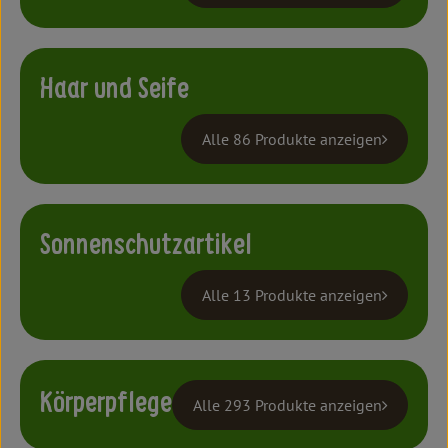
Kochen & Backen
Süß & Pikant
Haar und Seife
Getränke
Haushalt
Alle 86 Produkte anzeigen
Einkaufen
Sonnenschutzartikel
Über uns
Alle 13 Produkte anzeigen
Aktuelles
Erleben
Körperpflege
Alle 293 Produkte anzeigen