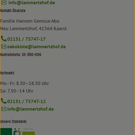
info@lammertzhof.de
Kontakt Ökokiste
Familie Hannen Gemüse Abo
Neu Lammertzhof, 41564 Kaarst
02131 / 75747-17
oekokiste@lammertzhof.de
Kontrollstelle: DE-ÖKO-006
Hofmarkt
Mo–Fr: 8.30–18.30 Uhr
Sa: 7.30–14 Uhr
02131 / 75747-12
info@lammertzhof.de
Unsere Standards
Externer Link zu https://www.bioland.de/verbraucher
Externer Link zu https://www.oekokiste.de/