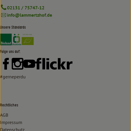
02131 / 75747-12
info@lammertzhof.de
Unsere Standards
Externer Link zu https://www.bioland.de/verbraucher
Externer Link zu https://www.oekokiste.de/
Folge uns auf:
Externer Link zu https://www.facebook.com/lammertzhof/
Externer Link zu https://www.instagram.com/lammert
Externer Link zu https://www.youtube.com/
Externer Link zu https://www
#gerneperdu
Rechtliches
AGB
Impressum
Datenschutz