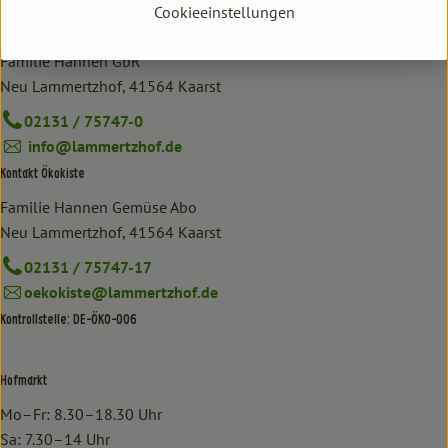
Cookieeinstellungen
Kontakt allgemein
Familie Hannen GbR
Neu Lammertzhof, 41564 Kaarst
02131 / 75747-0
info@lammertzhof.de
Kontakt Ökokiste
Familie Hannen Gemüse Abo
Neu Lammertzhof, 41564 Kaarst
02131 / 75747-17
oekokiste@lammertzhof.de
Kontrollstelle: DE-ÖKO-006
Hofmarkt
Mo–Fr: 8.30–18.30 Uhr
Sa: 7.30–14 Uhr