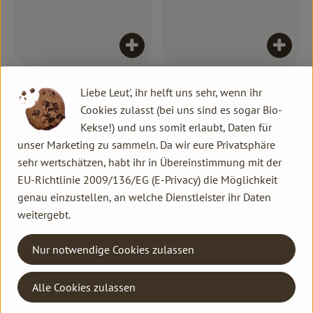
Produkt zum Warenkorb hinzufügen
Produk
6,90 €
4,50 €
/ Stück
/ Stk
, Preis:
, Preis:
Liebe Leut', ihr helft uns sehr, wenn ihr
Zeitschrift köstlich vegetaris
Kochbuch Nudeln Spielberger
Cookies zulasst (bei uns sind es sogar Bio-
Kekse!) und uns somit erlaubt, Daten für
, Kontrollstelle:
DE-ÖKO-006
Produkt zu Favouriten hinzufügen
unser Marketing zu sammeln. Da wir eure Privatsphäre
sehr wertschätzen, habt ihr in Übereinstimmung mit der
EU-Richtlinie 2009/136/EG (E-Privacy) die Möglichkeit
genau einzustellen, an welche Dienstleister ihr Daten
weitergebt.
Produkt zum Warenkorb hinzufügen
Nur notwendige Cookies zulassen
0,00 €
/ Stück
, Preis:
Alle Cookies zulassen
Hoffesteinladung