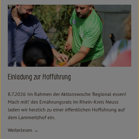
Kochen & Backen
Süß & Pikant
Getränke
Haushalt
Einkaufen
Einladung zur Hofführung
Über uns
Aktuelles
8.7.2026
Im Rahmen der Aktionswoche 'Regional essen!
Mach mit!' des Ernährungsrats im Rhein-Kreis Neuss
Erleben
laden wir herzlich zu einer öffentlichen Hofführung auf
dem Lammertzhof ein.
Weiterlesen →