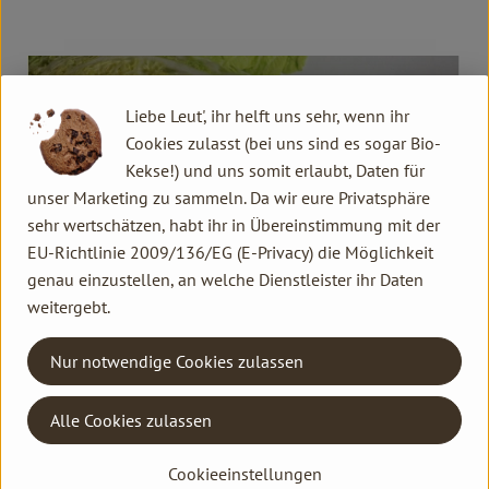
Liebe Leut', ihr helft uns sehr, wenn ihr
Cookies zulasst (bei uns sind es sogar Bio-
Kekse!) und uns somit erlaubt, Daten für
unser Marketing zu sammeln. Da wir eure Privatsphäre
sehr wertschätzen, habt ihr in Übereinstimmung mit der
EU-Richtlinie 2009/136/EG (E-Privacy) die Möglichkeit
genau einzustellen, an welche Dienstleister ihr Daten
weitergebt.
Kimchi Kurs
Nur notwendige Cookies zulassen
30.1.2026
Kimchi Kurs am 05.02.
Weiterlesen →
Alle Cookies zulassen
Cookieeinstellungen