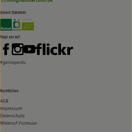
Unsere Standards
Externer Link zu https://www.bioland.de/verbraucher
Externer Link zu https://www.oekokiste.de/
Folge uns auf:
Externer Link zu https://www.facebook.com/lammertzhof/
Externer Link zu https://www.instagram.com/lammert
Externer Link zu https://www.youtube.com/
Externer Link zu https://www
#gerneperdu
Rechtliches
AGB
Impressum
Datenschutz
Widerruf-Formular