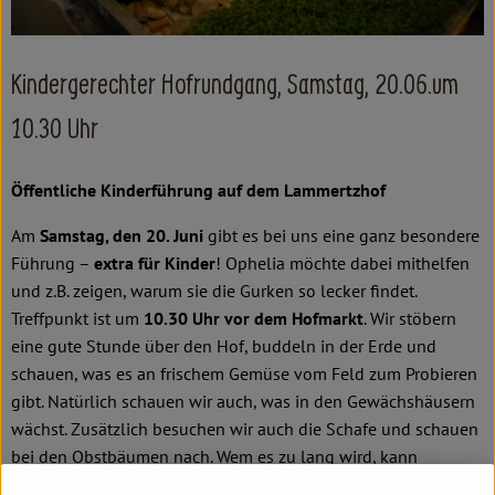
Kochen & Backen
Süß & Pikant
Kindergerechter Hofrundgang, Samstag, 20.06.um
Getränke
10.30 Uhr
Haushalt
Öffentliche Kinderführung auf dem Lammertzhof
Einkaufen
Am
Samstag, den 20. Juni
gibt es bei uns eine ganz besondere
Führung –
extra für Kinder
! Ophelia möchte dabei mithelfen
Über uns
und z.B. zeigen, warum sie die Gurken so lecker findet.
Treffpunkt ist um
10.30 Uhr vor dem Hofmarkt
. Wir stöbern
Aktuelles
eine gute Stunde über den Hof, buddeln in der Erde und
schauen, was es an frischem Gemüse vom Feld zum Probieren
Erleben
gibt. Natürlich schauen wir auch, was in den Gewächshäusern
wächst. Zusätzlich besuchen wir auch die Schafe und schauen
bei den Obstbäumen nach. Wem es zu lang wird, kann
jederzeit zum Spielplatz vor dem Hofmarkt zurückkehren.