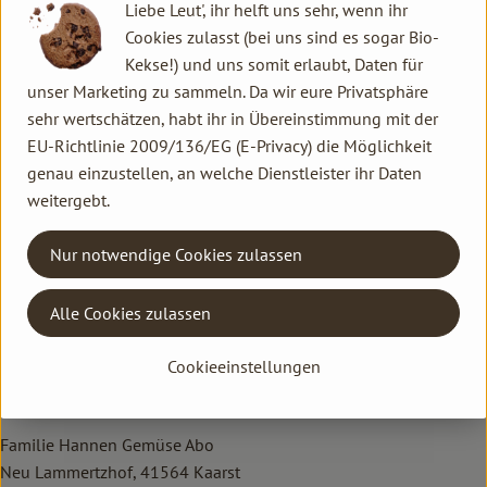
Liebe Leut', ihr helft uns sehr, wenn ihr
Die Führung findet hauptsächlich draußen statt, und wir
Cookies zulasst (bei uns sind es sogar Bio-
werden auch auf die Felder gehen. Daher empfehlen wir, dem
Kekse!) und uns somit erlaubt, Daten für
Wetter angepasste Kleidung und robuste Schuhe zu tragen.
unser Marketing zu sammeln. Da wir eure Privatsphäre
sehr wertschätzen, habt ihr in Übereinstimmung mit der
Wir freuen uns auf neugierige Fragen und darauf, den Kindern
EU-Richtlinie 2009/136/EG (E-Privacy) die Möglichkeit
zu zeigen, wie spannend und wichtig nachhaltige
genau einzustellen, an welche Dienstleister ihr Daten
Landwirtschaft ist. Kommt vorbei, es wird eine spannende
weitergebt.
Sache für die ganze Familie!
Kontakt allgemein
Nur notwendige Cookies zulassen
Familie Hannen GbR
Alle Cookies zulassen
Neu Lammertzhof, 41564 Kaarst
02131 / 75747-0
Cookieeinstellungen
info@lammertzhof.de
Kontakt Ökokiste
Familie Hannen Gemüse Abo
Neu Lammertzhof, 41564 Kaarst