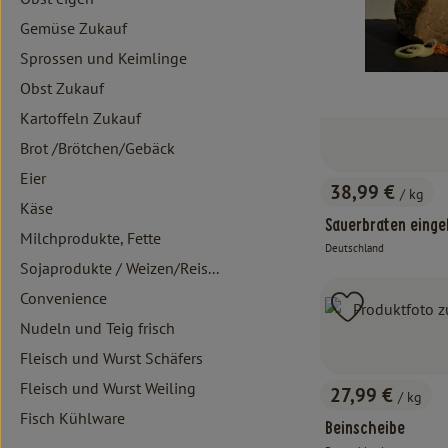
Gemüse Zukauf
Sprossen und Keimlinge
Obst Zukauf
Kartoffeln Zukauf
Brot /Brötchen/Gebäck
Eier
38,99 €
/ kg
, Preis:
Käse
Sauerbraten einge
Milchprodukte, Fette
Deutschland
, Herkunft:
Sojaprodukte / Weizen/Reis...
Convenience
Produkt zu 
Nudeln und Teig frisch
Fleisch und Wurst Schäfers
Fleisch und Wurst Weiling
27,99 €
/ kg
, Preis:
Fisch Kühlware
Beinscheibe