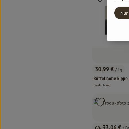
Nur 
30,99 €
/ kg
, Preis:
Büffel hohe Rippe
Deutschland
, Herkunft:
Produkt zu 
ca. 33,06 €
/ P