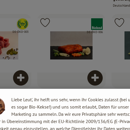
Deutschland
, Herkunft:
, Verband:
, Verband:
Favouriten hinzufügen
Produkt zu Favouriten hinzufügen
Pr
, Kontrollstelle:
, Kontrollstelle:
DE-ÖKO-003
DE-ÖKO-006
Produkt zum Warenkorb hinzufügen
Produkt zum War
26,50 €
16,49
/ kg
, Preis:
, Preis:
Liebe Leut', ihr helft uns sehr, wenn ihr Cookies zulasst (bei 
Gemüsebraten Bratschlauch
Eisbein
es sogar Bio-Kekse!) und uns somit erlaubt, Daten für unser
Deutschland
Deutschland
, Herkunft:
, Herkunft:
Marketing zu sammeln. Da wir eure Privatsphäre sehr wertsc
r in Übereinstimmung mit der EU-Richtlinie 2009/136/EG (E-Privac
, Verband:
, Verband:
keit genau einzustellen, an welche Dienstleister ihr Daten weiter
Favouriten hinzufügen
Produkt zu Favouriten hinzufügen
Pr