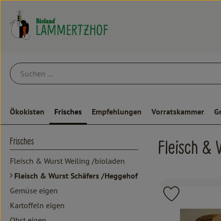
Ökokisten
Frisches
Empfehlungen
Vorratskammer
G
Frisches
Fleisch &
Fleisch & Wurst Weiling /bioladen
Fleisch & Wurst Schäfers /Heggehof
Gemüse eigen
Produkt zu 
Kartoffeln eigen
Obst eigen