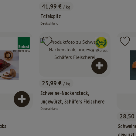
41,99 €
/ kg
, Preis:
Tafelspitz
Deutschland
, Herkunft:
, Verband:
, Verband:
Favouriten hinzufügen
Produkt zu Favouriten hinzufügen
Pr
, Kontrollstelle:
, Kontrollstelle:
DE-ÖKO-003
DE-ÖKO-006
Produkt zum War
25,99 €
/ kg
, Preis:
Schweine-Nackensteak,
Produkt zum Warenkorb hinzufügen
ungewürzt, Schäfers Fleischerei
Deutschland
, Herkunft:
28,50
, Preis:
aks
Schwein
gewürzt,