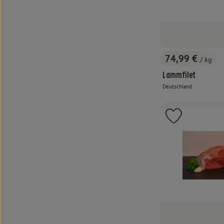
74,99 €
/ kg
, Preis:
Lammfilet
Deutschland
, Herkunft:
Produkt zu 