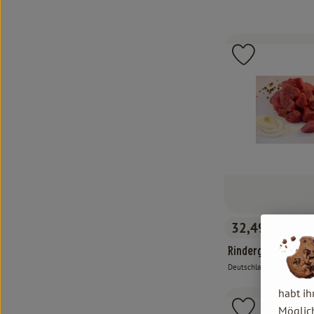
Produkt zu 
32,49 €
/ kg
, Preis:
Rindergulasch
Deutschland
, Herkunft:
habt ih
Möglich
Produkt zu 