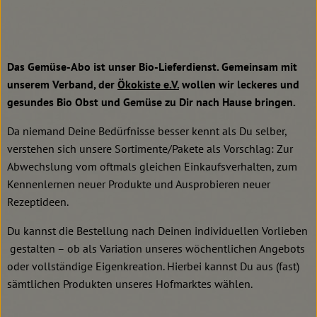
Kochen & Backen
Süß & Pikant
Das Gemüse-Abo ist unser Bio-Lieferdienst. Gemeinsam mit
Getränke
unserem Verband, der
Ökokiste e.V.
wollen wir leckeres und
Haushalt
gesundes Bio Obst und Gemüse zu Dir nach Hause bringen.
Da niemand Deine Bedürfnisse besser kennt als Du selber,
verstehen sich unsere Sortimente/Pakete als Vorschlag: Zur
Einkaufen
Abwechslung vom oftmals gleichen Einkaufsverhalten, zum
Über uns
Kennenlernen neuer Produkte und Ausprobieren neuer
Rezeptideen.
Aktuelles
Du kannst die Bestellung nach Deinen individuellen Vorlieben
Erleben
gestalten – ob als Variation unseres wöchentlichen Angebots
oder vollständige Eigenkreation. Hierbei kannst Du aus (fast)
sämtlichen Produkten unseres Hofmarktes wählen.