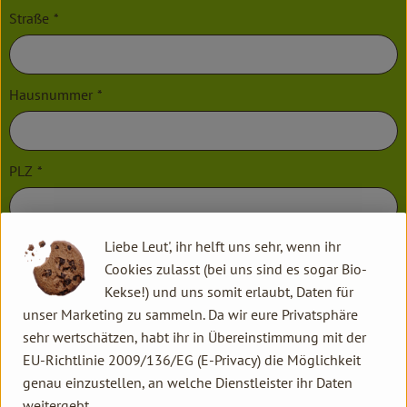
Straße
*
Hausnummer
*
PLZ
*
Liebe Leut', ihr helft uns sehr, wenn ihr
Ort
*
Cookies zulasst (bei uns sind es sogar Bio-
Kekse!) und uns somit erlaubt, Daten für
unser Marketing zu sammeln. Da wir eure Privatsphäre
Telefon
*
sehr wertschätzen, habt ihr in Übereinstimmung mit der
EU-Richtlinie 2009/136/EG (E-Privacy) die Möglichkeit
genau einzustellen, an welche Dienstleister ihr Daten
E-Mail
*
weitergebt.