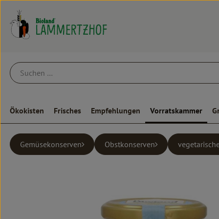
Ökokisten
Frisches
Empfehlungen
Vorratskammer
G
Gemüsekonserven
Obstkonserven
vegetarisch