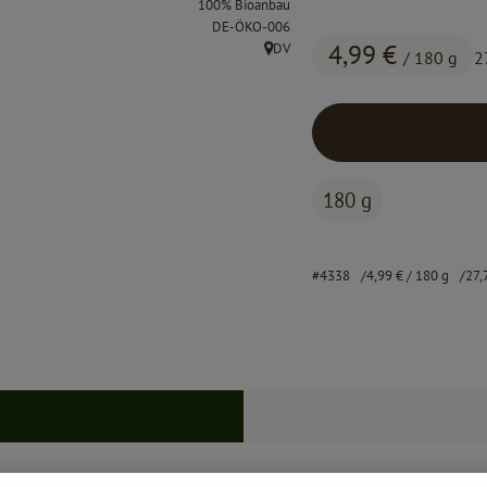
100% Bioanbau
, Kontrollstelle:
DE-ÖKO-006
4,99 €
DV
/ 180 g
2
, Herkunft:
180 g
#4338
4,99 €
/ 180 g
27,