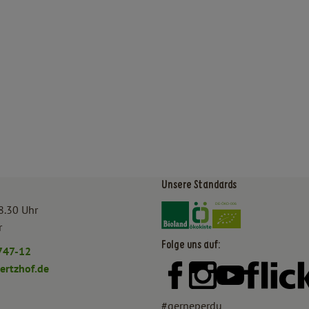
Unsere Standards
Externer Link zu https:/
Externer Link zu htt
8.30 Uhr
r
Folge uns auf:
747-12
rtzhof.de
Externer Link zu https:
Externer Link zu h
Externer Lin
#gerneperdu