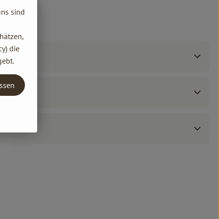
uns sind
hätzen,
y) die
gebt.
assen