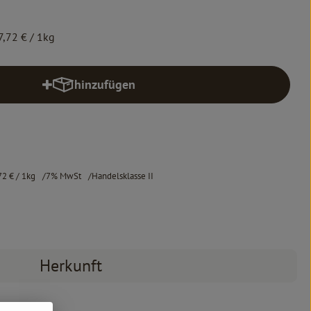
7,72 €
/ 1kg
hinzufügen
Produkt zum Warenkorb hinzufügen
72 €
/ 1kg
7% MwSt
Handelsklasse II
Herkunft