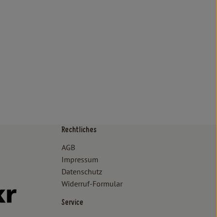
Rechtliches
/www.bioland.de/verbraucher
ps://www.oekokiste.de/
AGB
Impressum
Datenschutz
Widerruf-Formular
//www.facebook.com/lammertzhof/
ttps://www.instagram.com/lammertzhof/
k zu https://www.youtube.com/channel/UCWPUzJurFKb0KRK7upa
Externer Link zu https://www.flickr.com/photos/lammertzhof
Service