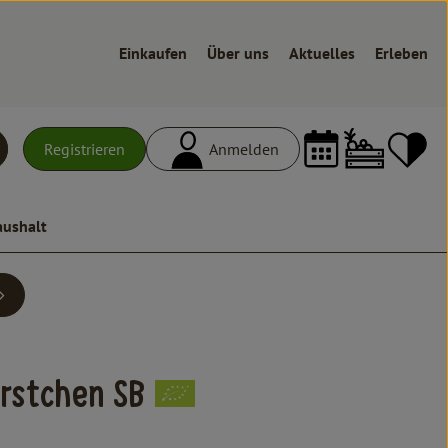
Einkaufen
Über uns
Aktuelles
Erleben
Warenk
L
Registrieren
Anmelden
uchen
aushalt
n
rstchen SB