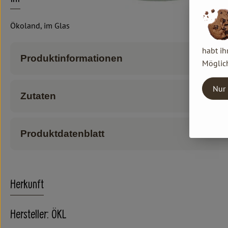
Ökoland, im Glas
habt ih
Produktinformationen
Möglich
Nur 
Zutaten
Produktdatenblatt
Herkunft
Hersteller: ÖKL