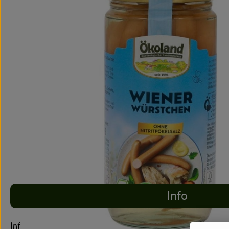
Info
Info