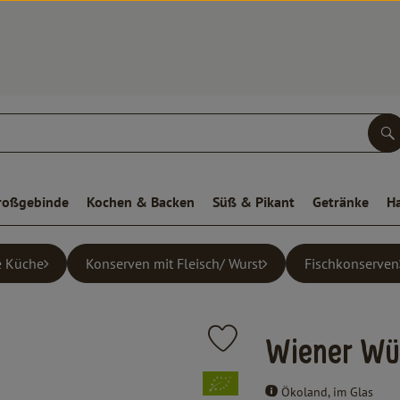
S
roßgebinde
Kochen & Backen
Süß & Pikant
Getränke
H
e Küche
Konserven mit Fleisch/ Wurst
Fischkonserven
Produkt zu Favouriten hinzufüge
Wiener Wü
, Verband:
Ökoland, im Glas