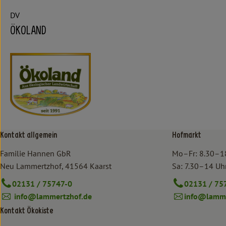
DV
ÖKOLAND
Kontakt allgemein
Hofmarkt
Familie Hannen GbR
Mo–Fr: 8.30–1
Neu Lammertzhof, 41564 Kaarst
Sa: 7.30–14 Uh
02131 / 75747-0
02131 / 75
info@lammertzhof.de
info@lamme
Kontakt Ökokiste