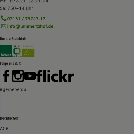
Mo–Fr: 8.30–18.30 Uhr
Sa: 7.30–14 Uhr
02131 / 75747-12
info@lammertzhof.de
Unsere Standards
Externer Link zu https://www.bioland.de/verbraucher
Externer Link zu https://www.oekokiste.de/
Folge uns auf:
Externer Link zu https://www.facebook.com/lammertzhof/
Externer Link zu https://www.instagram.com/lammert
Externer Link zu https://www.youtube.com/
Externer Link zu https://www
#gerneperdu
Rechtliches
AGB