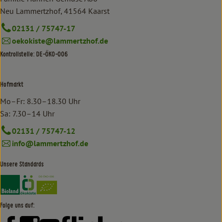
Neu Lammertzhof, 41564 Kaarst
02131 / 75747-17
oekokiste@lammertzhof.de
Kontrollstelle: DE-ÖKO-006
Hofmarkt
Mo–Fr: 8.30–18.30 Uhr
Sa: 7.30–14 Uhr
02131 / 75747-12
info@lammertzhof.de
Unsere Standards
Externer Link zu https://www.bioland.de/verbraucher
Externer Link zu https://www.oekokiste.de/
Folge uns auf:
Externer Link zu https://www.facebook.com/lammertzhof/
Externer Link zu https://www.instagram.com/lammert
Externer Link zu https://www.youtube.com/
Externer Link zu https://www