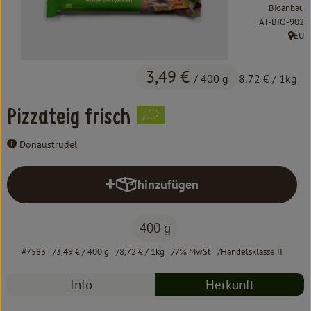
Kochen & Backen
Bioanbau
, Kontrollstell
AT-BIO-902
Süß & Pikant
EU
, Herk
Getränke
3,49 €
/ 400 g
8,72 €
/ 1kg
Haushalt
Pizzateig frisch
Donaustrudel
Einkaufen
Über uns
hinzufügen
Produkt zum Warenkorb hinzufüg
Aktuelles
400 g
Erleben
#7583
3,49 €
/ 400 g
8,72 €
/ 1kg
7% MwSt
Handelsklasse II
Info
Herkunft