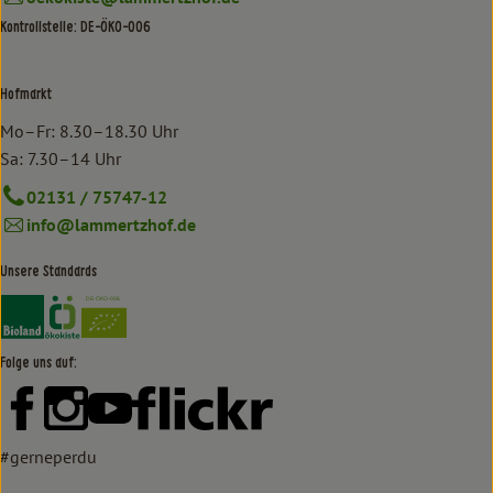
Kontrollstelle: DE-ÖKO-006
Hofmarkt
Mo–Fr: 8.30–18.30 Uhr
Sa: 7.30–14 Uhr
02131 / 75747-12
info@lammertzhof.de
Unsere Standards
Externer Link zu https://www.bioland.de/verbraucher
Externer Link zu https://www.oekokiste.de/
Folge uns auf:
Externer Link zu https://www.facebook.com/lammertzhof/
Externer Link zu https://www.instagram.com/lammert
Externer Link zu https://www.youtube.com/
Externer Link zu https://www
#gerneperdu