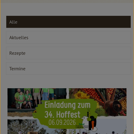
Kochen & Backen
Süß & Pikant
Alle
Getränke
Aktuelles
Haushalt
Rezepte
Einkaufen
Termine
Über uns
Aktuelles
Erleben