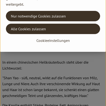
In der Küche ist die geschmacksneutrale Lichtwurzel ähnlich
weitergebt.
wie anderes Wurzelgemüse zu verwenden. Sie kann als
Rohkost gegessen werden, lässt sich aber auch braten und
Nur notwendige Cookies zulassen
kochen, grillen und frittieren. Der beim Schneiden austretende
Schleim ist artspezifisch und verschwindet durch Erhitzen.
Alle Cookies zulassen
Pro Person werden 100 g Lichtwurzel für ein Gemüsegericht
veranschlagt.
Cookieeinstellungen
Was ist drin?
In einem chinesischen Heilkräuterbuch steht über die
Lichtwurzel:
"Shan Yao - süß, neutral, wirkt auf die Funktionen von Milz,
Lunge und Niere. Auch ihre verschönernde Wirkung auf Haut
und Haar ist schon lange bekannt, sie schenkt einen glatten
geschmeidigen Teint und glänzendes, kräftiges Haar."
Die Knolle enthält Stärke, Proteine, Fett, Aminosäuren,