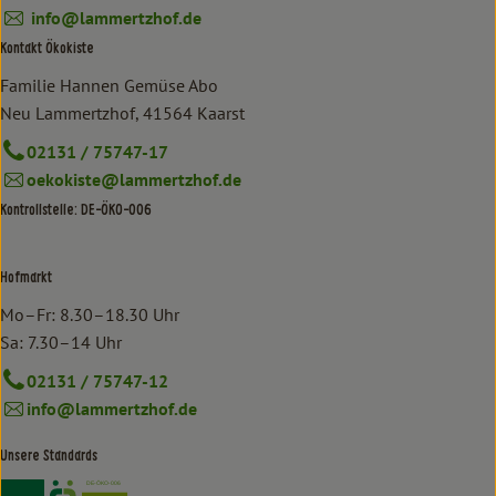
info@lammertzhof.de
Kontakt Ökokiste
Familie Hannen Gemüse Abo
Neu Lammertzhof, 41564 Kaarst
02131 / 75747-17
oekokiste@lammertzhof.de
Kontrollstelle: DE-ÖKO-006
Hofmarkt
Mo–Fr: 8.30–18.30 Uhr
Sa: 7.30–14 Uhr
02131 / 75747-12
info@lammertzhof.de
Unsere Standards
Externer Link zu https://www.bioland.de/verbraucher
Externer Link zu https://www.oekokiste.de/