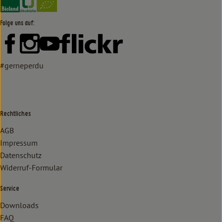
Folge uns auf:
Externer Link zu https://www.facebook.com/lammertzhof/
Externer Link zu https://www.instagram.com/lammert
Externer Link zu https://www.youtube.com/
Externer Link zu https://www
#gerneperdu
Rechtliches
AGB
Impressum
Datenschutz
Widerruf-Formular
Service
Downloads
FAQ