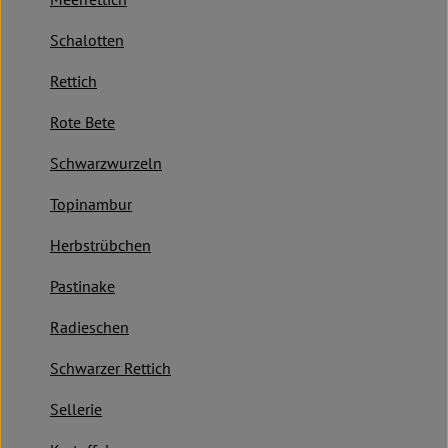
Kochen & Backen
Schalotten
Süß & Pikant
Rettich
Getränke
Rote Bete
Haushalt
Schwarzwurzeln
Topinambur
Einkaufen
Herbstrübchen
Über uns
Pastinake
Aktuelles
Radieschen
Erleben
Schwarzer Rettich
Sellerie