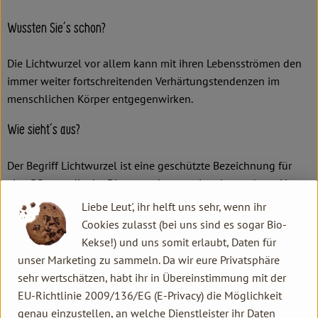
Wussten Sie´s schon?
Die Lichtwurzel vor allem kann mit ihren Lebensströmen den
immer weiter fortschreitenden Verhärtungstendenzen im
menschlichen Körper entgegenwirken.
Wie sieht´s aus?
Der Begriff Lichtwurzel ist eine geschützte Bezeichnung für
eine Pflanze, die der Dioscorea batata, einer besonderen Yams-
Art, zugerechnet wird und ein an Inhaltsstoffen sehr reiches
Liebe Leut', ihr helft uns sehr, wenn ihr
Wurzelgemüse ist. Die bis zu einen Meter lang werdende
Cookies zulasst (bei uns sind es sogar Bio-
Wurzel mit brauner Epidermis und feinen Wurzelhaaren ist
Kekse!) und uns somit erlaubt, Daten für
immer im Inneren schneeweiß.
unser Marketing zu sammeln. Da wir eure Privatsphäre
sehr wertschätzen, habt ihr in Übereinstimmung mit der
Wie verwende ich´s?
EU-Richtlinie 2009/136/EG (E-Privacy) die Möglichkeit
genau einzustellen, an welche Dienstleister ihr Daten