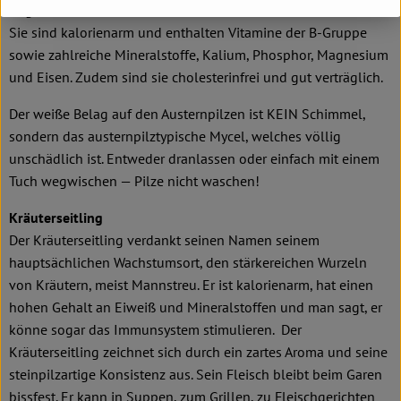
Gegensatz zu dem vieler anderer Pilzarten leicht verdaulich ist.
Sie sind kalorienarm und enthalten Vitamine der B-Gruppe
sowie zahlreiche Mineralstoffe, Kalium, Phosphor, Magnesium
und Eisen. Zudem sind sie cholesterinfrei und gut verträglich.
Der weiße Belag auf den Austernpilzen ist KEIN Schimmel,
sondern das austernpilztypische Mycel, welches völlig
unschädlich ist. Entweder dranlassen oder einfach mit einem
Tuch wegwischen — Pilze nicht waschen!
Kräuterseitling
Der Kräuterseitling verdankt seinen Namen seinem
hauptsächlichen Wachstumsort, den stärkereichen Wurzeln
von Kräutern, meist Mannstreu. Er ist kalorienarm, hat einen
hohen Gehalt an Eiweiß und Mineralstoffen und man sagt, er
könne sogar das Immunsystem stimulieren. Der
Kräuterseitling zeichnet sich durch ein zartes Aroma und seine
steinpilzartige Konsistenz aus. Sein Fleisch bleibt beim Garen
bissfest. Er kann in Suppen, zum Grillen, zu Fleischgerichten