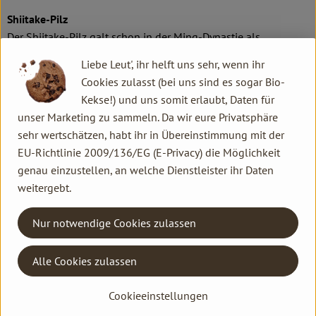
Shiitake-Pilz
Der Shiitake-Pilz galt schon in der Ming-Dynastie als
Lebenselixier, das Erkältungen heilen, die Durchblutung
Liebe Leut', ihr helft uns sehr, wenn ihr
anregen und die Ausdauer fördern sollte.
Cookies zulasst (bei uns sind es sogar Bio-
Kekse!) und uns somit erlaubt, Daten für
Heute wird der Shiitake bei Gourmets immer beliebter, nicht
unser Marketing zu sammeln. Da wir eure Privatsphäre
nur wegen seines außergewöhnlichen Geschmacks, denn man
sehr wertschätzen, habt ihr in Übereinstimmung mit der
sagt ihm sogar eine gesundheitsfördernde Wirkung nach. Als
EU-Richtlinie 2009/136/EG (E-Privacy) die Möglichkeit
sehr aromatischer Pilz erinnert der Shiitake in seinem
genau einzustellen, an welche Dienstleister ihr Daten
Geschmack leicht an Knoblauch. Aufgrund seiner Herkunft
weitergebt.
passt er vor allem zur asiatischen Küche, aber auch zu anderen
Fleischgerichten, Omelette oder Suppen, und er lässt sich
Nur notwendige Cookies zulassen
ideal grillen.
Austernpilze
Alle Cookies zulassen
Austernpilze werden wegen ihres fleischähnlichen
Fruchtfleisches und des feinen Aromas auch "Kalbfleischpilze"
Cookieeinstellungen
genannt. Sie enthalten pro 100 g ca. 1,3 g Eiweiß, das im