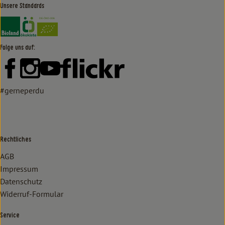
Unsere Standards
Externer Link zu https://www.bioland.de/verbraucher
Externer Link zu https://www.oekokiste.de/
Folge uns auf:
Externer Link zu https://www.facebook.com/lammertzhof/
Externer Link zu https://www.instagram.com/lammert
Externer Link zu https://www.youtube.com/
Externer Link zu https://www
#gerneperdu
Rechtliches
AGB
Impressum
Datenschutz
Widerruf-Formular
Service