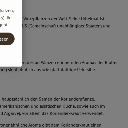
hätzen,
y) die
n Heil- und Würzpflanzen der Welt. Seine Urheimat ist
gebt.
 Länder der GUS (Gemeinschaft unabhängiger Staaten) und
assen
entlich wegen des an Wanzen erinnernden Aromas der Blätter
t) sieht ähnlich aus wie glattblättrige Petersilie.
 hauptsächlich den Samen der Korianderpflanze.
merikanischen und asiatischen Küche, sowie auch im
nd Algarve), vor allem das Koriander-Kraut verwendet.
itronenähnliche Aroma gibt dem Korianderkraut einen