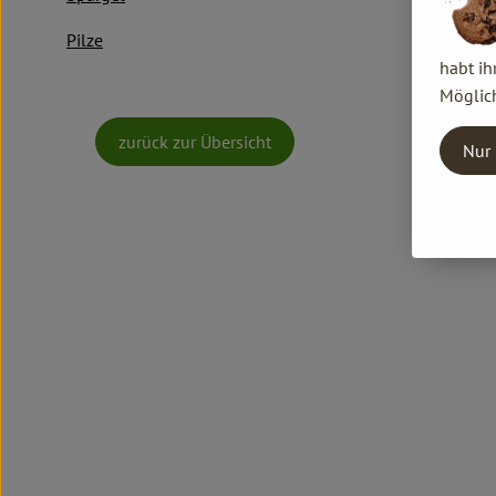
Pilze
habt ih
Möglich
zurück zur Übersicht
Nur 