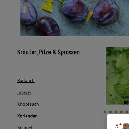
Kräuter, Pilze & Sprossen
Bärlauch
Ingwer
Knoblauch
Koriander
Spargel