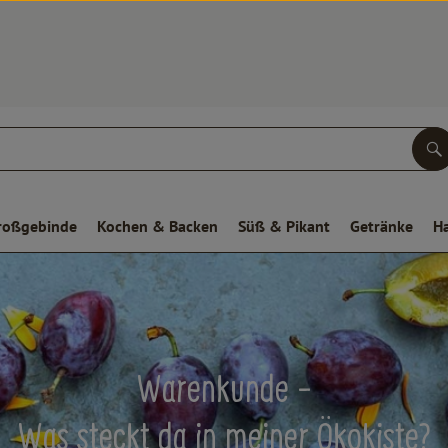
S
roßgebinde
Kochen & Backen
Süß & Pikant
Getränke
H
Warenkunde -
Was steckt da in meiner Ökokiste?