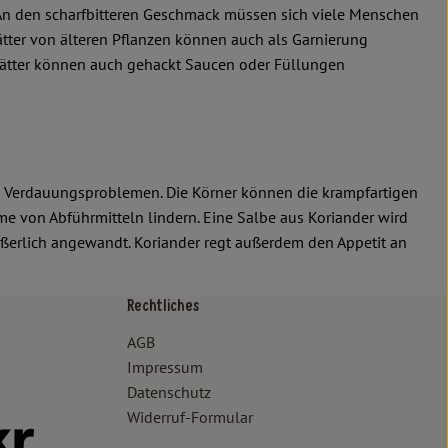
An den scharfbitteren Geschmack müssen sich viele Menschen
ätter von älteren Pflanzen können auch als Garnierung
ätter können auch gehackt Saucen oder Füllungen
en Verdauungsproblemen. Die Körner können die krampfartigen
von Abführmitteln lindern. Eine Salbe aus Koriander wird
erlich angewandt. Koriander regt außerdem den Appetit an
Rechtliches
/www.bioland.de/verbraucher
ps://www.oekokiste.de/
AGB
Impressum
Datenschutz
Widerruf-Formular
//www.facebook.com/lammertzhof/
ttps://www.instagram.com/lammertzhof/
k zu https://www.youtube.com/channel/UCWPUzJurFKb0KRK7upa
Externer Link zu https://www.flickr.com/photos/lammertzhof