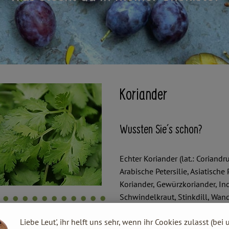
Koriander
Wussten Sie´s schon?
Echter Koriander (lat.: Coriand
Arabische Petersilie, Asiatische
Koriander, Gewürzkoriander, Ind
Schwindelkraut, Stinkdill, Wa
bekannt.
Liebe Leut', ihr helft uns sehr, wenn ihr Cookies zulasst (bei 