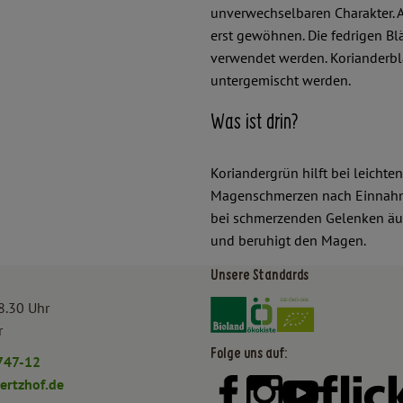
unverwechselbaren Charakter. 
erst gewöhnen. Die fedrigen Bl
verwendet werden. Korianderbl
untergemischt werden.
Was ist drin?
Koriandergrün hilft bei leicht
Magenschmerzen nach Einnahme 
bei schmerzenden Gelenken äuß
und beruhigt den Magen.
Unsere Standards
Externer Link zu https:/
Externer Link zu htt
8.30 Uhr
r
Folge uns auf:
747-12
rtzhof.de
Externer Link zu https:
Externer Link zu h
Externer Lin