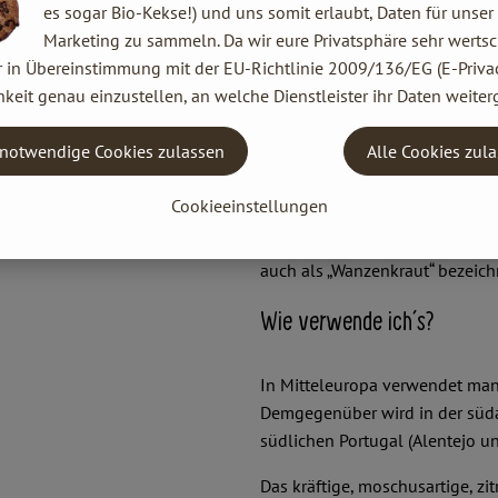
Wo kommt´s her?
es sogar Bio-Kekse!) und uns somit erlaubt, Daten für unser
Marketing zu sammeln. Da wir eure Privatsphäre sehr wertsc
r in Übereinstimmung mit der EU-Richtlinie 2009/136/EG (E-Privac
Koriander gehört zu den älteste
keit genau einzustellen, an welche Dienstleister ihr Daten weiter
Nordafrika, Osteuropa, einige
Argentinien.
notwendige Cookies zulassen
Alle Cookies zul
Wie sieht´s aus?
Cookieeinstellungen
Frisches Korianderkraut (geleg
auch als „Wanzenkraut“ bezeichne
Wie verwende ich´s?
In Mitteleuropa verwendet man
Demgegenüber wird in der süda
südlichen Portugal (Alentejo u
Das kräftige, moschusartige, z