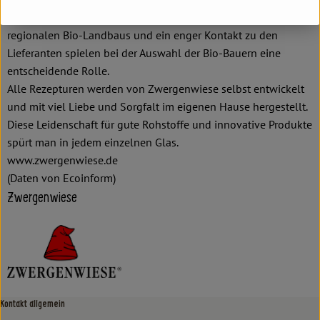
Kurze Wege, zuverlässige Vertragspartner, die Förderung des
regionalen Bio-Landbaus und ein enger Kontakt zu den
Lieferanten spielen bei der Auswahl der Bio-Bauern eine
entscheidende Rolle.
Alle Rezepturen werden von Zwergenwiese selbst entwickelt
und mit viel Liebe und Sorgfalt im eigenen Hause hergestellt.
Diese Leidenschaft für gute Rohstoffe und innovative Produkte
spürt man in jedem einzelnen Glas.
www.zwergenwiese.de
(Daten von Ecoinform)
Zwergenwiese
Kontakt allgemein