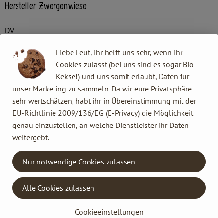
Hersteller: Zwergenwiese
DV
Liebe Leut', ihr helft uns sehr, wenn ihr
Cookies zulasst (bei uns sind es sogar Bio-
Kekse!) und uns somit erlaubt, Daten für
ZWERGENWIESE Naturkost GmbH
unser Marketing zu sammeln. Da wir eure Privatsphäre
sehr wertschätzen, habt ihr in Übereinstimmung mit der
D 24887 Silberstedt
EU-Richtlinie 2009/136/EG (E-Privacy) die Möglichkeit
Die Zwergenwiese Naturkost GmbH steht seit über 40 Jahren
genau einzustellen, an welche Dienstleister ihr Daten
für liebevoll und sorgfältig hergestellte Bio-Lebensmittel.
weitergebt.
Aus eigener Entwicklung und in eigener Produktion entstehen
pikante und fruchtige Brotaufstriche, Senfe, Tomatensaucen
Nur notwendige Cookies zulassen
und Fertiggerichte für den Biohandel.
Alles unter dem Zeichen der roten Zwergenmütze.
Alle Cookies zulassen
Seit Gründung spielt die Stärkung des Bio-Landbaus und die
Erhaltung der Sortenvielfalt für Zwergenwiese eine große
Cookieeinstellungen
Rolle beim Einkauf der kontrolliert biologischen Rohstoffe.