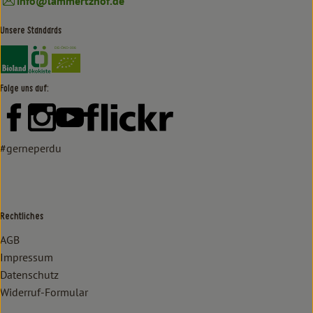
info@lammertzhof.de
Unsere Standards
Externer Link zu https://www.bioland.de/verbraucher
Externer Link zu https://www.oekokiste.de/
Folge uns auf:
Externer Link zu https://www.facebook.com/lammertzhof/
Externer Link zu https://www.instagram.com/lammert
Externer Link zu https://www.youtube.com/
Externer Link zu https://www
#gerneperdu
Rechtliches
AGB
Impressum
Datenschutz
Widerruf-Formular