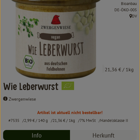
Kochen & Backen
Bioanbau
, Kontrollstelle:
DE-ÖKO-005
Süß & Pikant
DV
, Herk
Getränke
Haushalt
Einkaufen
2,99 €
/ 140 g
21,36 €
/ 1kg
Über uns
Wie Leberwurst
Aktuelles
Zwergenwiese
Erleben
Artikel ist aktuell nicht bestellbar!
#7535
2,99 €
/ 140 g
21,36 €
/ 1kg
7% MwSt
Handelsklasse II
Info
Herkunft