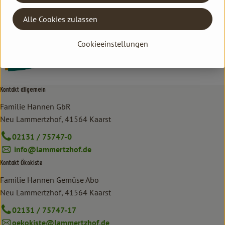
Deutschland
HARTENECK DEMETER-WEINE
Alle Cookies zulassen
Cookieeinstellungen
Kontakt allgemein
Familie Hannen GbR
Neu Lammertzhof, 41564 Kaarst
02131 / 75747-0
info@lammertzhof.de
Kontakt Ökokiste
Familie Hannen Gemüse Abo
Neu Lammertzhof, 41564 Kaarst
02131 / 75747-17
oekokiste@lammertzhof.de