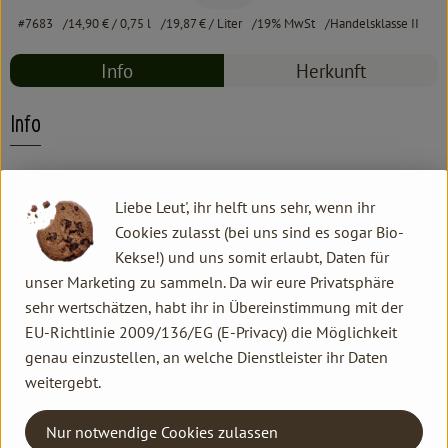
#7683
14,90 €
/ 0,75 l
19,87 €
/ Liter
19% MwSt
Handelsklasse II
Info
Herkunft
Info
Weingut Harteneck
Liebe Leut', ihr helft uns sehr, wenn ihr
Cookies zulasst (bei uns sind es sogar Bio-
Produktinformationen
Kekse!) und uns somit erlaubt, Daten für
unser Marketing zu sammeln. Da wir eure Privatsphäre
sehr wertschätzen, habt ihr in Übereinstimmung mit der
EU-Richtlinie 2009/136/EG (E-Privacy) die Möglichkeit
Herkunft
genau einzustellen, an welche Dienstleister ihr Daten
weitergebt.
Hersteller: Harteneck Demeter-Weine
Nur notwendige Cookies zulassen