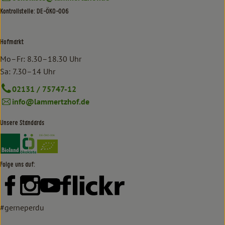
Kontrollstelle: DE-ÖKO-006
Hofmarkt
Mo–Fr: 8.30–18.30 Uhr
Sa: 7.30–14 Uhr
02131 / 75747-12
info@lammertzhof.de
Unsere Standards
Externer Link zu https://www.bioland.de/verbraucher
Externer Link zu https://www.oekokiste.de/
Folge uns auf:
Externer Link zu https://www.facebook.com/lammertzhof/
Externer Link zu https://www.instagram.com/lammert
Externer Link zu https://www.youtube.com/
Externer Link zu https://www
#gerneperdu