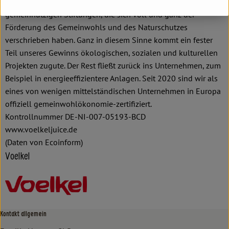
nicht im Besitz einiger Weniger, sondern gehört zwei
gemeinnützigen Stiftungen, die sich voll und ganz der
Förderung des Gemeinwohls und des Naturschutzes
verschrieben haben. Ganz in diesem Sinne kommt ein fester
Teil unseres Gewinns ökologischen, sozialen und kulturellen
Projekten zugute. Der Rest fließt zurück ins Unternehmen, zum
Beispiel in energieeffizientere Anlagen. Seit 2020 sind wir als
eines von wenigen mittelständischen Unternehmen in Europa
offiziell gemeinwohlökonomie-zertifiziert.
Kontrollnummer DE-NI-007-05193-BCD
www.voelkeljuice.de
(Daten von Ecoinform)
Voelkel
Kontakt allgemein