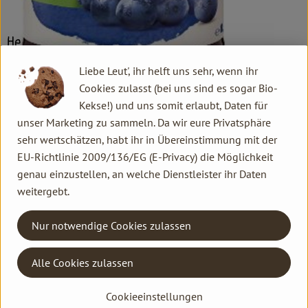
Herkunft
Liebe Leut', ihr helft uns sehr, wenn ihr
Hersteller: Voelkel
Cookies zulasst (bei uns sind es sogar Bio-
Kekse!) und uns somit erlaubt, Daten für
Italien
unser Marketing zu sammeln. Da wir eure Privatsphäre
sehr wertschätzen, habt ihr in Übereinstimmung mit der
Voelkel GmbH
EU-Richtlinie 2009/136/EG (E-Privacy) die Möglichkeit
genau einzustellen, an welche Dienstleister ihr Daten
D 29478 Höhbeck
weitergebt.
In unserer familiengeführten Naturkostsafterei im Norden
Deutschlands machen wir Saft so, dass alle etwas davon
Nur notwendige Cookies zulassen
haben: Unsere Kund*innen, Mitarbeiter*innen,
Anbaupartner*innen und besonders die Natur – und das seit
Alle Cookies zulassen
mehr als 85 Jahren. Wie wir das machen? Mit 100 % Bio und
Demeter und einem fairen Miteinander. Unser Unternehmen ist
Cookieeinstellungen