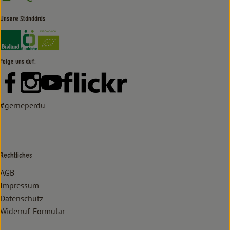
Unsere Standards
Externer Link zu https://www.bioland.de/verbraucher
Externer Link zu https://www.oekokiste.de/
Folge uns auf:
Externer Link zu https://www.facebook.com/lammertzhof/
Externer Link zu https://www.instagram.com/lammert
Externer Link zu https://www.youtube.com/
Externer Link zu https://www
#gerneperdu
Rechtliches
AGB
Impressum
Datenschutz
Widerruf-Formular