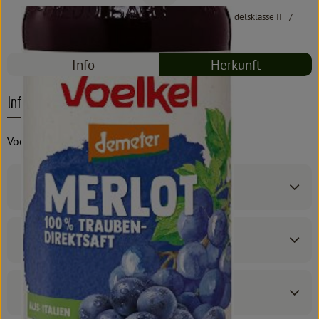
#5046
4,09 €
/ 0,7 l
5,84 €
/ l
19% MwSt
Handelsklasse II
Mehrweg
Info
Herkunft
Info
Voelkel, Demeter
Produktinformationen
Zutaten
Produktdatenblatt