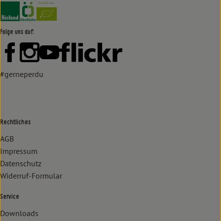
Externer Link zu https://www.bioland.de/verbraucher
Externer Link zu https://www.oekokiste.de/
Folge uns auf:
Externer Link zu https://www.facebook.com/lammertzhof/
Externer Link zu https://www.instagram.com/lammert
Externer Link zu https://www.youtube.com/
Externer Link zu https://www
#gerneperdu
Rechtliches
AGB
Impressum
Datenschutz
Widerruf-Formular
Service
Downloads