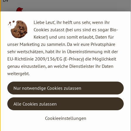
DV
Liebe Leut', ihr helft uns sehr, wenn ihr
Cookies zulasst (bei uns sind es sogar Bio-
ZWERGENWIESE Naturkost GmbH
Kekse!) und uns somit erlaubt, Daten für
unser Marketing zu sammeln. Da wir eure Privatsphäre
D 24887 Silberstedt
sehr wertschätzen, habt ihr in Übereinstimmung mit der
Die Zwergenwiese Naturkost GmbH steht seit über 40 Jahren
EU-Richtlinie 2009/136/EG (E-Privacy) die Möglichkeit
für liebevoll und sorgfältig hergestellte Bio-Lebensmittel.
genau einzustellen, an welche Dienstleister ihr Daten
Aus eigener Entwicklung und in eigener Produktion entstehen
weitergebt.
pikante und fruchtige Brotaufstriche, Senfe, Tomatensaucen
und Fertiggerichte für den Biohandel.
Nur notwendige Cookies zulassen
Alles unter dem Zeichen der roten Zwergenmütze.
Seit Gründung spielt die Stärkung des Bio-Landbaus und die
Alle Cookies zulassen
Erhaltung der Sortenvielfalt für Zwergenwiese eine große
Rolle beim Einkauf der kontrolliert biologischen Rohstoffe.
Cookieeinstellungen
Kurze Wege, zuverlässige Vertragspartner, die Förderung des
regionalen Bio-Landbaus und ein enger Kontakt zu den