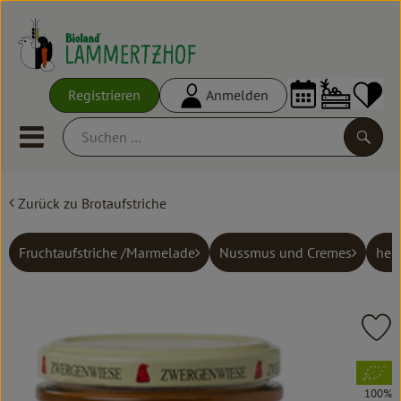
Warenko
Registrieren
Anmelden
Link
Mobiles Menu öffnen oder schl
Suche
Zurück zu Brotaufstriche
Ökokisten
Frisches
Fruchtaufstriche /Marmelade
Nussmus und Cremes
herz
Empfehlungen
Vorratskammer
Pr
Großgebinde
, Verband:
100%