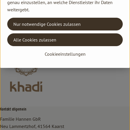
genau einzustellen, an welche Dienstleister ihr Daten
Hersteller: Khadi Naturprodukte
weitergebt.
DV
Nur notwendige Cookies zulassen
khadi Naturprodukte
Alle Cookies zulassen
Cookieeinstellungen
Kontakt allgemein
Familie Hannen GbR
Neu Lammertzhof, 41564 Kaarst