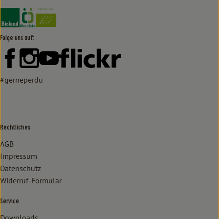
Externer Link zu https://www.bioland.de/verbraucher
Externer Link zu https://www.oekokiste.de/
Folge uns auf:
Externer Link zu https://www.facebook.com/lammertzhof/
Externer Link zu https://www.instagram.com/lammert
Externer Link zu https://www.youtube.com/
Externer Link zu https://www
#gerneperdu
Rechtliches
AGB
Impressum
Datenschutz
Widerruf-Formular
Service
Downloads