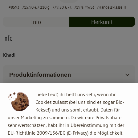
#8593
15,90 €
/ 210 g
79,50 €
/ l
19% MwSt
Handelsklasse II
Info
Herkunft
Info
Khadi
Produktinformationen
Liebe Leut', ihr helft uns sehr, wenn ihr
Produktdatenblatt
Cookies zulasst (bei uns sind es sogar Bio-
Kekse!) und uns somit erlaubt, Daten für
unser Marketing zu sammeln. Da wir eure Privatsphäre
sehr wertschätzen, habt ihr in Übereinstimmung mit der
Herkunft
EU-Richtlinie 2009/136/EG (E-Privacy) die Möglichkeit