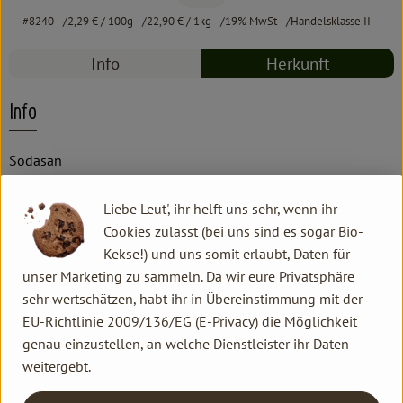
#8240
2,29 €
/ 100g
22,90 €
/ 1kg
19% MwSt
Handelsklasse II
Info
Herkunft
Info
Sodasan
Liebe Leut', ihr helft uns sehr, wenn ihr
Produktinformationen
Cookies zulasst (bei uns sind es sogar Bio-
Kekse!) und uns somit erlaubt, Daten für
unser Marketing zu sammeln. Da wir eure Privatsphäre
Produktdatenblatt
sehr wertschätzen, habt ihr in Übereinstimmung mit der
EU-Richtlinie 2009/136/EG (E-Privacy) die Möglichkeit
genau einzustellen, an welche Dienstleister ihr Daten
weitergebt.
Herkunft