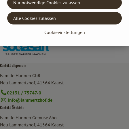
Nur notwendige Cookies zulassen
Hersteller: SOD
Alle Cookies zulassen
Deutschland
sodasan
Cookieeinstellungen
Kontakt allgemein
Familie Hannen GbR
Neu Lammertzhof, 41564 Kaarst
02131 / 75747-0
info@lammertzhof.de
Kontakt Ökokiste
Familie Hannen Gemüse Abo
Neu Lammertzhof, 41564 Kaarst