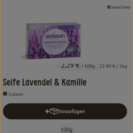
, 
.
Kochen & Backen
Deutschland
, Herkunft:
Süß & Pikant
Getränke
Haushalt
Einkaufen
2,29 €
/ 100g
22,90 €
/ 1kg
Über uns
Seife Lavendel & Kamille
Aktuelles
Sodasan
Erleben
hinzufügen
Produkt zum Warenkorb hinzufüg
100g