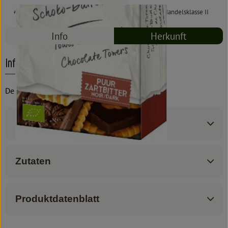
#9411
4,79 €
/ 150 g
31,93 €
/ 1kg
7% MwSt
Handelsklasse II
Info
Herkunft
Info
De Rit
Produktinformationen
Zutaten
Produktdatenblatt