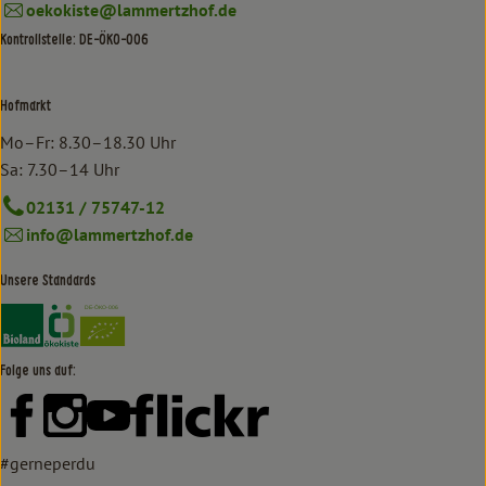
oekokiste@lammertzhof.de
Kontrollstelle: DE-ÖKO-006
Hofmarkt
Mo–Fr: 8.30–18.30 Uhr
Sa: 7.30–14 Uhr
02131 / 75747-12
info@lammertzhof.de
Unsere Standards
Externer Link zu https://www.bioland.de/verbraucher
Externer Link zu https://www.oekokiste.de/
Folge uns auf:
Externer Link zu https://www.facebook.com/lammertzhof/
Externer Link zu https://www.instagram.com/lammert
Externer Link zu https://www.youtube.com/
Externer Link zu https://www
#gerneperdu