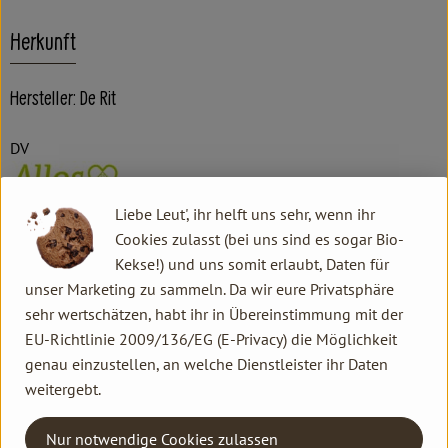
Herkunft
Hersteller: De Rit
DV
Liebe Leut', ihr helft uns sehr, wenn ihr
Allos Hof-Manufaktur GmbH
Cookies zulasst (bei uns sind es sogar Bio-
Kekse!) und uns somit erlaubt, Daten für
D 28217 Bremen
unser Marketing zu sammeln. Da wir eure Privatsphäre
sehr wertschätzen, habt ihr in Übereinstimmung mit der
EU-Richtlinie 2009/136/EG (E-Privacy) die Möglichkeit
De Rit: vielfältiger Genuss in Bio-Qualität seit mehr
genau einzustellen, an welche Dienstleister ihr Daten
weitergebt.
als 50 Jahren!
Als Bio-Spezialist der ersten Stunde mit
Nur notwendige Cookies zulassen