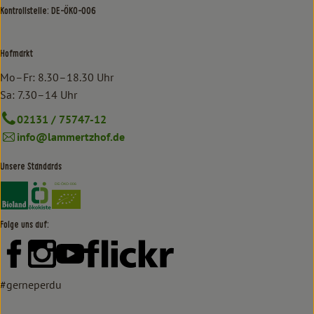
Kontrollstelle: DE-ÖKO-006
Hofmarkt
Mo–Fr: 8.30–18.30 Uhr
Sa: 7.30–14 Uhr
02131 / 75747-12
info@lammertzhof.de
Unsere Standards
Externer Link zu https://www.bioland.de/verbraucher
Externer Link zu https://www.oekokiste.de/
Folge uns auf:
Externer Link zu https://www.facebook.com/lammertzhof/
Externer Link zu https://www.instagram.com/lammert
Externer Link zu https://www.youtube.com/
Externer Link zu https://www
#gerneperdu