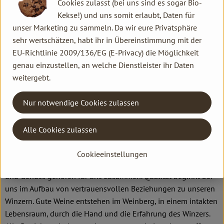
Cookies zulasst (bei uns sind es sogar Bio-
Kekse!) und uns somit erlaubt, Daten für
Italien
unser Marketing zu sammeln. Da wir eure Privatsphäre
sehr wertschätzen, habt ihr in Übereinstimmung mit der
EU-Richtlinie 2009/136/EG (E-Privacy) die Möglichkeit
genau einzustellen, an welche Dienstleister ihr Daten
weitergebt.
Peter Riegel Weinimport GmbH
Nur notwendige Cookies zulassen
D 78359 Orsingen
Unser Verständnis von Qualität
Wir sind leidenschaftliche
Alle Cookies zulassen
Weinfreunde, haben Spaß am Genuss und sind überzeugt, mit
einem erhaltenswerten Kulturgut zu handeln. Wein wird für
Cookieeinstellungen
uns nie ein seelenloser Massenartikel sein. Ökologie, Qualität
und Genuss gehören für uns zusammen. Qualität beginnt bei
uns im Aufbau von vertrauensvollen Beziehungen zu unseren
Winzern. Gute Weine entstehen im Weinberg, in einem intakten
Lebensraum, durch die Hand und die Erfahrung des Winzers.