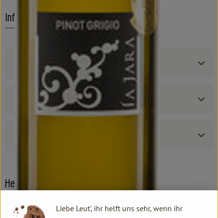
Info
Produktinformationen
Zutaten
Produktdatenblatt
Herkunft
Liebe Leut', ihr helft uns sehr, wenn ihr
Hersteller: Riegel Bioweine