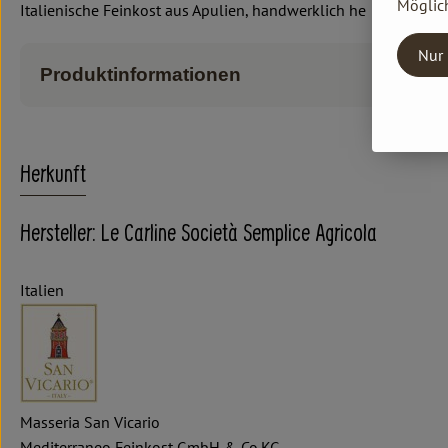
Möglich
Italienische Feinkost aus Apulien, handwerklich he
Nur 
Produktinformationen
Herkunft
Hersteller: Le Carline Società Semplice Agricola
Italien
Masseria San Vicario
Mediterraneo Feinkost GmbH & Co.KG