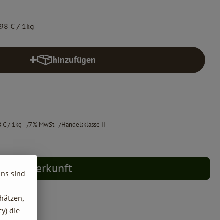
,98 €
/ 1kg
hinzufügen
Produkt zum Warenkorb hinzufügen
8 €
/ 1kg
7% MwSt
Handelsklasse II
Herkunft
uns sind
hätzen,
y) die