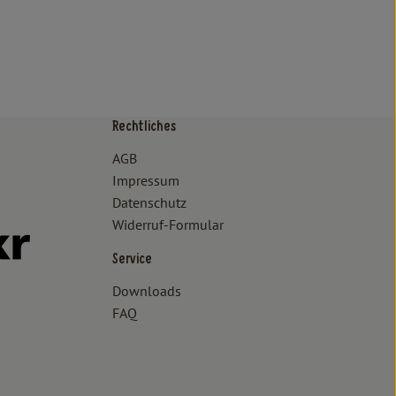
Rechtliches
/www.bioland.de/verbraucher
ps://www.oekokiste.de/
AGB
Impressum
Datenschutz
Widerruf-Formular
//www.facebook.com/lammertzhof/
ttps://www.instagram.com/lammertzhof/
k zu https://www.youtube.com/channel/UCWPUzJurFKb0KRK7upa
Externer Link zu https://www.flickr.com/photos/lammertzhof
Service
Downloads
FAQ