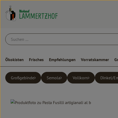
Ökokisten
Frisches
Empfehlungen
Vorratskammer
G
Großgebinde
Semola
Vollkorn
Dinkel/E