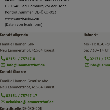
D 61348 Bad Homburg vor der Höhe
Kontrollnummer ,DE-ÖKO-013
www.sanvicario.com
(Daten von Ecoinform)
Kontakt allgemein
Hofmarkt
Familie Hannen GbR
Mo–Fr: 8.30–1
Neu Lammertzhof, 41564 Kaarst
Sa: 7.30–14 Uh
02131 / 75747-0
02131 / 75
info@lammertzhof.de
info@lamme
Kontakt Ökokiste
Familie Hannen Gemüse Abo
Neu Lammertzhof, 41564 Kaarst
02131 / 75747-17
oekokiste@lammertzhof.de
Kontrollstelle: DE-ÖKO-006