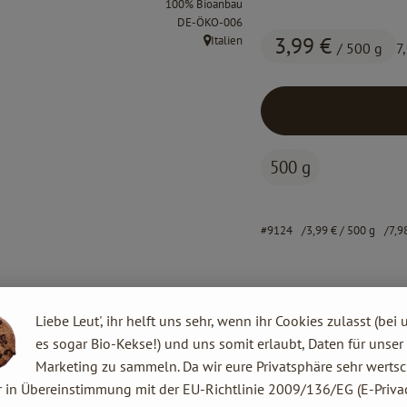
100% Bioanbau
, Kontrollstelle:
DE-ÖKO-006
3,99 €
Italien
/ 500 g
7
, Herkunft:
500 g
#9124
3,99 €
/ 500 g
7,9
Liebe Leut', ihr helft uns sehr, wenn ihr Cookies zulasst (bei 
es sogar Bio-Kekse!) und uns somit erlaubt, Daten für unser
Marketing zu sammeln. Da wir eure Privatsphäre sehr wertsc
r in Übereinstimmung mit der EU-Richtlinie 2009/136/EG (E-Privac