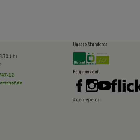
Unsere Standards
Externer Link zu https:/
Externer Link zu htt
8.30 Uhr
r
Folge uns auf:
747-12
rtzhof.de
Externer Link zu https:
Externer Link zu h
Externer Lin
#gerneperdu