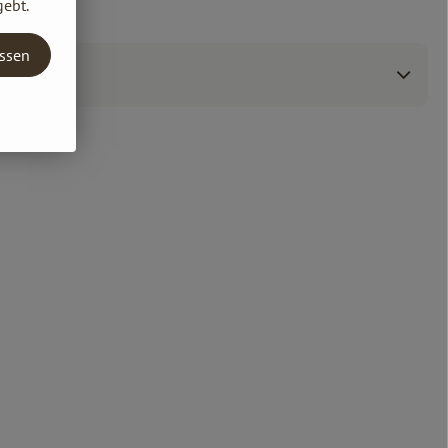
gebt.
assen