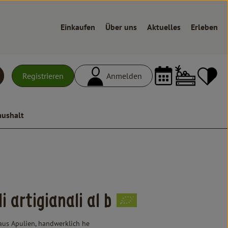
Einkaufen
Über uns
Aktuelles
Erleben
Warenk
L
Registrieren
Anmelden
uchen
aushalt
n
i artigianali al b
 aus Apulien, handwerklich he