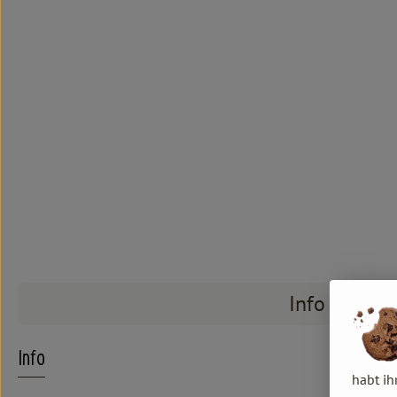
Info
Info
habt ih