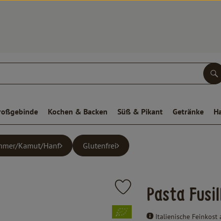
S
roßgebinde
Kochen & Backen
Süß & Pikant
Getränke
H
mmer/Kamut/Hanf
Glutenfrei
Produkt zu Favouriten hinzufüge
Pasta Fusill
, Verband:
Italienische Feinkost