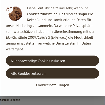
Produktinformationen
Liebe Leut', ihr helft uns sehr, wenn ihr
Cookies zulasst (bei uns sind es sogar Bio-
Kekse!) und uns somit erlaubt, Daten für
unser Marketing zu sammeln. Da wir eure Privatsphäre
Herkunft
sehr wertschätzen, habt ihr in Übereinstimmung mit der
EU-Richtlinie 2009/136/EG (E-Privacy) die Möglichkeit
genau einzustellen, an welche Dienstleister ihr Daten
Hersteller: Bio
weitergebt.
Niederlande regional
Nur notwendige Cookies zulassen
Kontakt allgemein
Alle Cookies zulassen
Familie Hannen GbR
Neu Lammertzhof, 41564 Kaarst
Cookieeinstellungen
02131 / 75747-0
info@lammertzhof.de
Kontakt Ökokiste