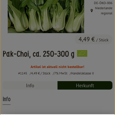
Kochen & Backen
, Kontrollstelle:
DE-ÖKO-006
Niederlande
Süß & Pikant
, Herkunft:
regional
Getränke
Haushalt
4,49 €
/ Stück
Pak-Choi, ca. 250-300 g
Einkaufen
Über uns
Artikel ist aktuell nicht bestellbar!
#1145
4,49 €
/ Stück
7% MwSt
Handelsklasse II
Aktuelles
Info
Herkunft
Erleben
Info