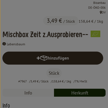
Kochen & Backen
Bioanbau
, Kontrollstelle:
DE-ÖKO-006
Süß & Pikant
DV
, Herk
3,49 €
/ Stück
158,64 €
/ 1kg
Getränke
Mischbox Zeit z.Ausprobieren--
Haushalt
Lebensbaum
Einkaufen
hinzufügen
Produkt zum Warenkorb hinzufüg
Über uns
Stück
Aktuelles
#7967
3,49 €
/ Stück
158,64 €
/ 1kg
7% MwSt
Erleben
Info
Herkunft
Info