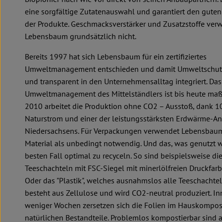
eine sorgfältige Zutatenauswahl und garantiert den gut
der Produkte. Geschmacksverstärker und Zusatzstoffe ver
Lebensbaum grundsätzlich nicht.
Bereits 1997 hat sich Lebensbaum für ein zertifiziertes
Umweltmanagement entschieden und damit Umweltschutz
und transparent in den Unternehmensalltag integriert. Das
Umweltmanagement des Mittelständlers ist bis heute maß
2010 arbeitet die Produktion ohne CO2 – Ausstoß, dank 
Naturstrom und einer der leistungsstärksten Erdwärme-A
Niedersachsens. Für Verpackungen verwendet Lebensbaum
Material als unbedingt notwendig. Und das, was genutzt wi
besten Fall optimal zu recyceln. So sind beispielsweise di
Teeschachteln mit FSC-Siegel mit minerlölfreien Druckfarb
Oder das "Plastik", welches ausnahmslos alle Teeschachte
besteht aus Zellulose und wird CO2-neutral produziert. I
weniger Wochen zersetzen sich die Folien im Hauskompost
natürlichen Bestandteile. Problemlos kompostierbar sind 