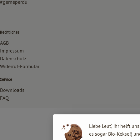
#gerneperdu
Rechtliches
AGB
Impressum
Datenschutz
Widerruf-Formular
Service
Downloads
FAQ
Liebe Leut', ihr helft un
es sogar Bio-Kekse!) un