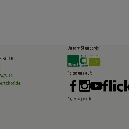
Unsere Standards
Externer Link zu https:/
Externer Link zu htt
8.30 Uhr
r
Folge uns auf:
747-12
rtzhof.de
Externer Link zu https:
Externer Link zu h
Externer Lin
#gerneperdu