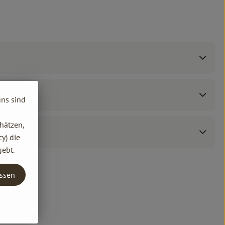
uns sind
hätzen,
y) die
gebt.
assen