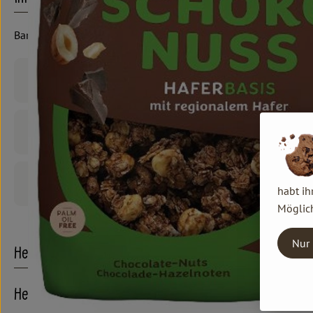
Barnhouse
Produktinformationen
Zutaten
Produktdatenblatt
habt ih
Möglich
Nur 
Herkunft
Hersteller: Barnhouse