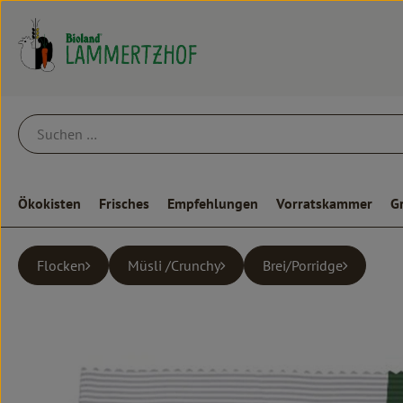
Ökokisten
Frisches
Empfehlungen
Vorratskammer
G
Flocken
Müsli /Crunchy
Brei/Porridge