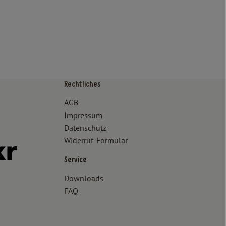
Rechtliches
/www.bioland.de/verbraucher
ps://www.oekokiste.de/
AGB
Impressum
Datenschutz
Widerruf-Formular
//www.facebook.com/lammertzhof/
ttps://www.instagram.com/lammertzhof/
k zu https://www.youtube.com/channel/UCWPUzJurFKb0KRK7upa
Externer Link zu https://www.flickr.com/photos/lammertzhof
Service
Downloads
FAQ