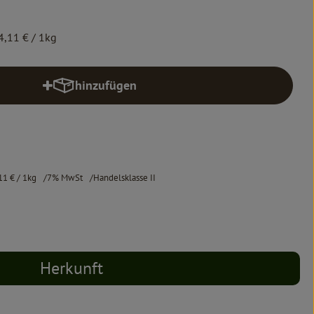
4,11 €
/ 1kg
hinzufügen
Produkt zum Warenkorb hinzufügen
11 €
/ 1kg
7% MwSt
Handelsklasse II
Herkunft