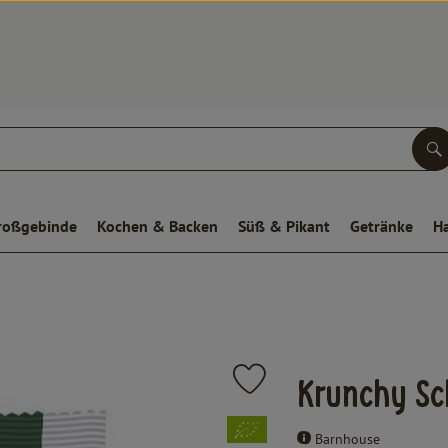
S
roßgebinde
Kochen & Backen
Süß & Pikant
Getränke
H
Produkt zu Favouriten hinzufüge
Krunchy Sc
, Verband:
Barnhouse