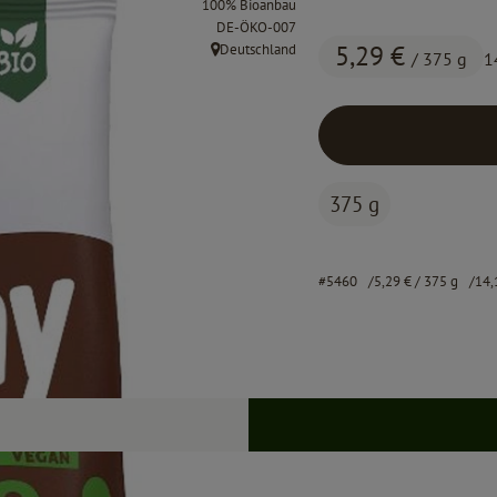
100% Bioanbau
, Kontrollstelle:
DE-ÖKO-007
5,29 €
Deutschland
/ 375 g
1
, Herkunft:
375 g
#5460
5,29 €
/ 375 g
14,