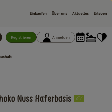
Einkaufen
Über uns
Aktuelles
Erleben
Warenk
L
Registrieren
Anmelden
uchen
aushalt
n
hoko Nuss Haferbasis