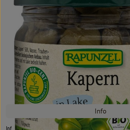
Info
Info