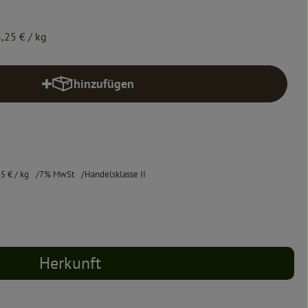
,25 €
/ kg
hinzufügen
Produkt zum Warenkorb hinzufügen
25 €
/ kg
7% MwSt
Handelsklasse II
Herkunft