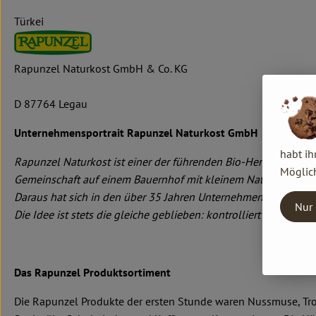
Türkei
Rapunzel Naturkost GmbH & Co. KG
D 87764 Legau
Unternehmensportrait Rapunzel Naturkost GmbH
habt ih
Rapunzel Naturkost ist einer der führenden Bio-Hersteller in
Möglich
Gemeinschaft auf einem Bauernhof mit kleinem Naturkostlade
Daraus hat sich in den über 35 Jahren Unternehmensgeschichte
Nur 
Die Idee ist stets die gleiche geblieben: kontrolliert biologis
Das Rapunzel Produktsortiment
Die Rapunzel Produkte der ersten Stunde waren Nussmuse, Troc