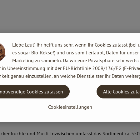
Liebe Leut', ihr helft uns sehr, wenn ihr Cookies zulasst (bei 
es sogar Bio-Kekse!) und uns somit erlaubt, Daten für unser
Marketing zu sammeln. Da wir eure Privatsphäre sehr wertsc
r in Übereinstimmung mit der EU-Richtlinie 2009/136/EG (E-Privac
 Europa. Begonnen hat alles ganz klein: 1974 gründeten Joseph Wi
keit genau einzustellen, an welche Dienstleister ihr Daten weiter
n im bayerischen Augsburg.
 ein international agierendes Unternehmen mit 300 Mitarbeitern 
notwendige Cookies zulassen
Alle Cookies zul
che, naturbelassene und vegetarische Lebensmittel herzustellen.
Cookieeinstellungen
kenfrüchte und Müsli. Inzwischen umfasst das Sortiment ca. 550 