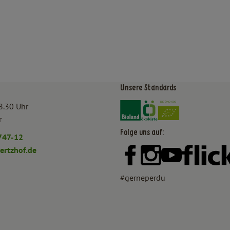
Unsere Standards
Externer Link zu https:/
Externer Link zu htt
8.30 Uhr
r
Folge uns auf:
747-12
rtzhof.de
Externer Link zu https:
Externer Link zu h
Externer Lin
#gerneperdu