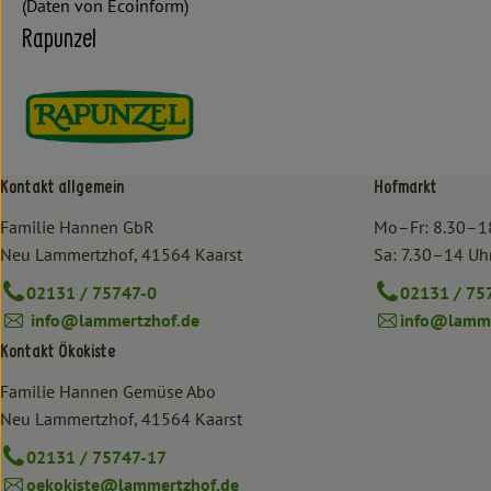
(Daten von Ecoinform)
Rapunzel
Kontakt allgemein
Hofmarkt
Familie Hannen GbR
Mo–Fr: 8.30–1
Neu Lammertzhof, 41564 Kaarst
Sa: 7.30–14 Uh
02131 / 75747-0
02131 / 75
info@lammertzhof.de
info@lamme
Kontakt Ökokiste
Familie Hannen Gemüse Abo
Neu Lammertzhof, 41564 Kaarst
02131 / 75747-17
oekokiste@lammertzhof.de