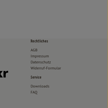
Rechtliches
/www.bioland.de/verbraucher
ps://www.oekokiste.de/
AGB
Impressum
Datenschutz
Widerruf-Formular
//www.facebook.com/lammertzhof/
ttps://www.instagram.com/lammertzhof/
k zu https://www.youtube.com/channel/UCWPUzJurFKb0KRK7upa
Externer Link zu https://www.flickr.com/photos/lammertzhof
Service
Downloads
FAQ