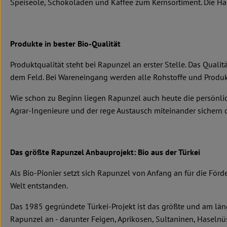
Speiseöle, Schokoladen und Kaffee zum Kernsortiment. Die Hälft
Produkte in bester Bio-Qualität
Produktqualität steht bei Rapunzel an erster Stelle. Das Qual
dem Feld. Bei Wareneingang werden alle Rohstoffe und Produkt
Wie schon zu Beginn liegen Rapunzel auch heute die persönlic
Agrar-Ingenieure und der rege Austausch miteinander sichern di
Das größte Rapunzel Anbauprojekt: Bio aus der Türkei
Als Bio-Pionier setzt sich Rapunzel von Anfang an für die För
Welt entstanden.
Das 1985 gegründete Türkei-Projekt ist das größte und am län
Rapunzel an - darunter Feigen, Aprikosen, Sultaninen, Haseln