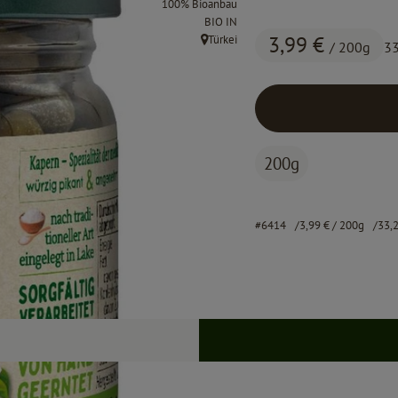
100% Bioanbau
, Kontrollstelle:
BIO IN
3,99 €
Türkei
/ 200g
33
, Herkunft:
200g
#6414
3,99 €
/ 200g
33,