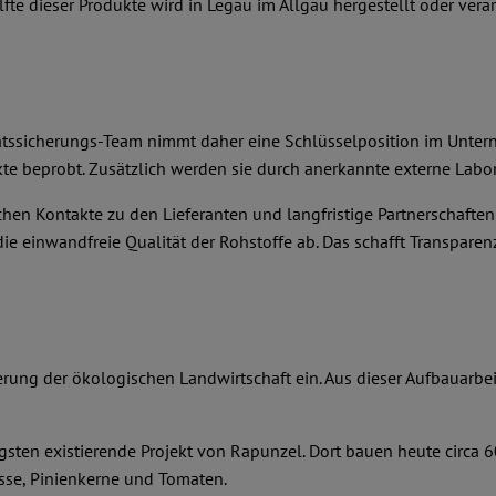
e dieser Produkte wird in Legau im Allgäu hergestellt oder verar
itätssicherungs-Team nimmt daher eine Schlüsselposition im Unter
e beprobt. Zusätzlich werden sie durch anerkannte externe Labor
hen Kontakte zu den Lieferanten und langfristige Partnerschafte
e einwandfreie Qualität der Rohstoffe ab. Das schafft Transparenz
derung der ökologischen Landwirtschaft ein. Aus dieser Aufbauarbe
gsten existierende Projekt von Rapunzel. Dort bauen heute circa 
üsse, Pinienkerne und Tomaten.