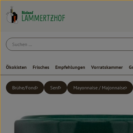
Ökokisten
Frisches
Empfehlungen
Vorratskammer
G
Brühe/Fond
Senf
Mayonnaise / Majonnaise