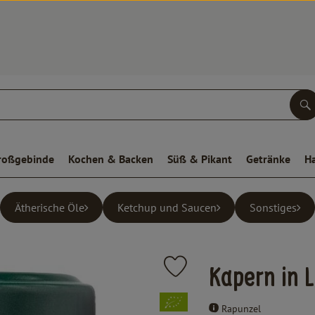
S
roßgebinde
Kochen & Backen
Süß & Pikant
Getränke
H
Ätherische Öle
Ketchup und Saucen
Sonstiges
Produkt zu Favouriten hinzufüge
Kapern in 
, Verband:
Rapunzel