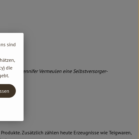
uns sind
hätzen,
y) die
lhelm und Jennifer Vermeulen eine Selbstversorger-
gebt.
entwickelt.
assen
Produkte. Zusätzlich zählen heute Erzeugnisse wie Teigwaren,