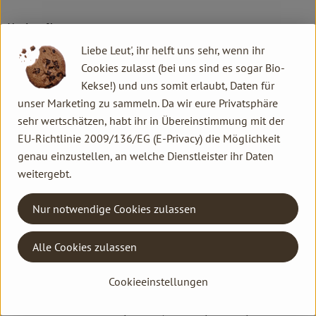
Herkunft
Liebe Leut', ihr helft uns sehr, wenn ihr
Cookies zulasst (bei uns sind es sogar Bio-
Hersteller: My Love - My Life
Kekse!) und uns somit erlaubt, Daten für
unser Marketing zu sammeln. Da wir eure Privatsphäre
AT
sehr wertschätzen, habt ihr in Übereinstimmung mit der
EU-Richtlinie 2009/136/EG (E-Privacy) die Möglichkeit
genau einzustellen, an welche Dienstleister ihr Daten
Leeb Biomilch GmbH
weitergebt.
A 4552 Wartberg/Krems
Nur notwendige Cookies zulassen
Kreativität, Liebe zum Handwerk und Nachhaltigkeit bilden
das Fundament der Marke „MyLove-MyLife“. Bei den „MyLove-
Alle Cookies zulassen
MyLife“ Produkten handelt es sich um vegane Bio-Produkte
auf rein pflanzlicher Basis aus Hafer, Kokos, Mandel und Soja.
Cookieeinstellungen
Bei allen Zutaten wird stets auf Herkunft und soziale
Produktions-Standards geachtet, denn MyLove-MyLife steht