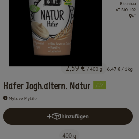
Kochen & Backen
Bioanbau
, Kontrollstell
AT-BIO-402
Süß & Pikant
AT
, Herk
Getränke
Haushalt
Einkaufen
2,59 €
/ 400 g
6,47 €
/ 1kg
Über uns
Hafer Jogh.altern. Natur
Aktuelles
MyLove MyLife
Erleben
hinzufügen
Produkt zum Warenkorb hinzufüg
400 g