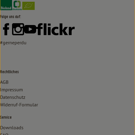
Externer Link zu https://www.bioland.de/verbraucher
Externer Link zu https://www.oekokiste.de/
Folge uns auf:
Externer Link zu https://www.facebook.com/lammertzhof/
Externer Link zu https://www.instagram.com/lammert
Externer Link zu https://www.youtube.com/
Externer Link zu https://www
#gerneperdu
Rechtliches
AGB
Impressum
Datenschutz
Widerruf-Formular
Service
Downloads
FAQ