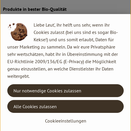
Produkte in bester Bio-Qualität
Produktqualität steht bei Rapunzel an erster Stelle. Das
Liebe Leut', ihr helft uns sehr, wenn ihr
Qualitätssicherungs-Team nimmt daher eine Schlüsselposition
Cookies zulasst (bei uns sind es sogar Bio-
im Unternehmen ein. Die Kontrollen der Rohstoffe beginnen
Kekse!) und uns somit erlaubt, Daten für
bereits auf dem Feld. Bei Wareneingang werden alle Rohstoffe
unser Marketing zu sammeln. Da wir eure Privatsphäre
und Produkte beprobt. Zusätzlich werden sie durch anerkannte
sehr wertschätzen, habt ihr in Übereinstimmung mit der
externe Labors unabhängig analysiert.
EU-Richtlinie 2009/136/EG (E-Privacy) die Möglichkeit
genau einzustellen, an welche Dienstleister ihr Daten
Wie schon zu Beginn liegen Rapunzel auch heute die
weitergebt.
persönlichen Kontakte zu den Lieferanten und langfristige
Partnerschaften besonders am Herzen. Besuche vor Ort,
Nur notwendige Cookies zulassen
Beratung durch eigene Agrar-Ingenieure und der rege
Austausch miteinander sichern die einwandfreie Qualität der
Rohstoffe ab. Das schafft Transparenz - vom Feld bis zum
Alle Cookies zulassen
Teller des Verbrauchers.
Cookieeinstellungen