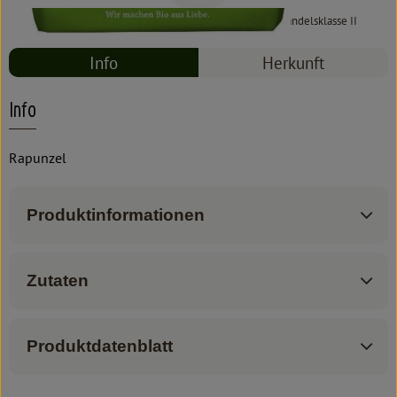
#6023
2,29 €
/ 500 g
4,58 €
/ kg
7% MwSt
Handelsklasse II
Info
Herkunft
Info
Rapunzel
Produktinformationen
Zutaten
Produktdatenblatt