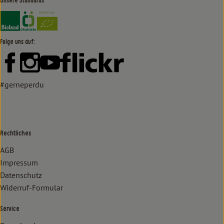
Unsere Standards
Externer Link zu https://www.bioland.de/verbraucher
Externer Link zu https://www.oekokiste.de/
Folge uns auf:
Externer Link zu https://www.facebook.com/lammertzhof/
Externer Link zu https://www.instagram.com/lammert
Externer Link zu https://www.youtube.com/
Externer Link zu https://www
#gerneperdu
Rechtliches
AGB
Impressum
Datenschutz
Widerruf-Formular
Service