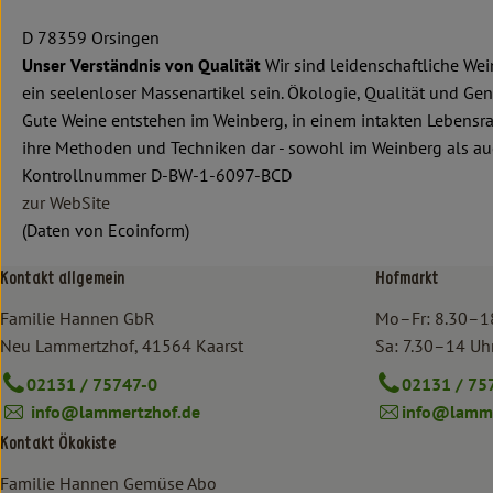
D 78359 Orsingen
Unser Verständnis von Qualität
Wir sind leidenschaftliche We
ein seelenloser Massenartikel sein. Ökologie, Qualität und G
Gute Weine entstehen im Weinberg, in einem intakten Lebensra
ihre Methoden und Techniken dar - sowohl im Weinberg als auc
Kontrollnummer D-BW-1-6097-BCD
zur WebSite
(Daten von Ecoinform)
Kontakt allgemein
Hofmarkt
Familie Hannen GbR
Mo–Fr: 8.30–1
Neu Lammertzhof, 41564 Kaarst
Sa: 7.30–14 Uh
02131 / 75747-0
02131 / 75
info@lammertzhof.de
info@lamme
Kontakt Ökokiste
Familie Hannen Gemüse Abo