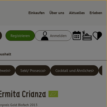
Einkaufen
Über uns
Aktuelles
Erleben
Warenk
L
Registrieren
Anmelden
uchen
aushalt
éwein
Sekt/ Prosecco
Cocktail und Ähnliches
al
Ermita Crianza
npreis Gold Biofach 2013