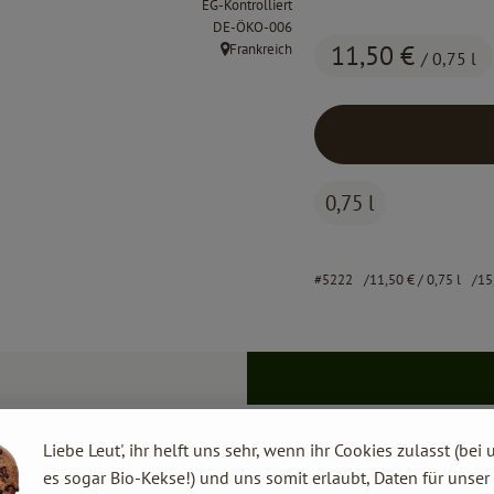
EG-Kontrolliert
, Kontrollstelle:
DE-ÖKO-006
11,50 €
Frankreich
/ 0,75 l
, Herkunft:
0,75 l
#5222
11,50 €
/ 0,75 l
15
Liebe Leut', ihr helft uns sehr, wenn ihr Cookies zulasst (bei 
es sogar Bio-Kekse!) und uns somit erlaubt, Daten für unser