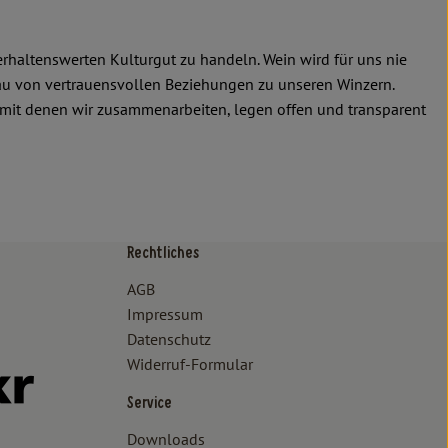
rhaltenswerten Kulturgut zu handeln. Wein wird für uns nie
bau von vertrauensvollen Beziehungen zu unseren Winzern.
, mit denen wir zusammenarbeiten, legen offen und transparent
Rechtliches
/www.bioland.de/verbraucher
ps://www.oekokiste.de/
AGB
Impressum
Datenschutz
Widerruf-Formular
//www.facebook.com/lammertzhof/
ttps://www.instagram.com/lammertzhof/
k zu https://www.youtube.com/channel/UCWPUzJurFKb0KRK7upa
Externer Link zu https://www.flickr.com/photos/lammertzhof
Service
Downloads