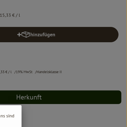
15,33 €
/ l
hinzufügen
Produkt zum Warenkorb hinzufügen
,33 €
/ l
19% MwSt
Handelsklasse II
Herkunft
uns sind