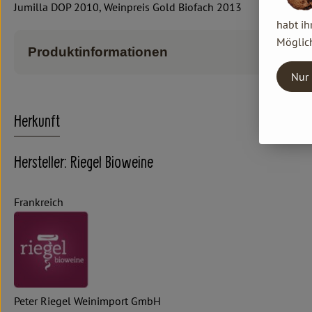
Jumilla DOP 2010, Weinpreis Gold Biofach 2013
habt ih
Möglich
Produktinformationen
Nur 
Herkunft
Hersteller: Riegel Bioweine
Frankreich
Peter Riegel Weinimport GmbH