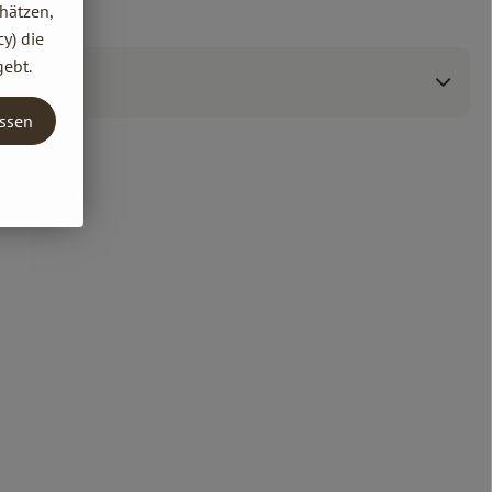
hätzen,
y) die
gebt.
assen