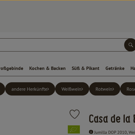
S
roßgebinde
Kochen & Backen
Süß & Pikant
Getränke
H
andere Herkünfte
Weißwein
Rotwein
Ros
Produkt zu Favouriten hinzufügen
Casa de la 
, Verband:
Jumilla DOP 2010, Wei