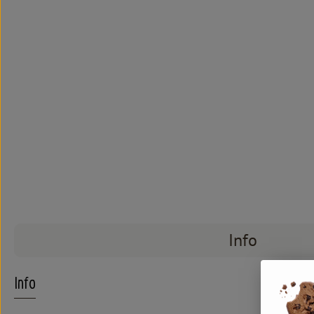
Info
Info