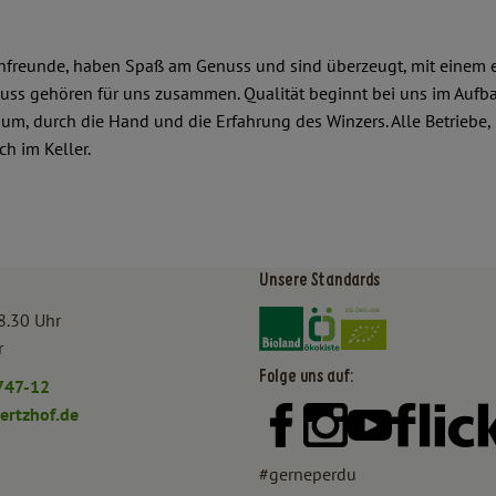
infreunde, haben Spaß am Genuss und sind überzeugt, mit einem e
enuss gehören für uns zusammen. Qualität beginnt bei uns im Auf
um, durch die Hand und die Erfahrung des Winzers. Alle Betriebe
h im Keller.
Unsere Standards
Externer Link zu https:/
Externer Link zu htt
8.30 Uhr
r
Folge uns auf:
747-12
rtzhof.de
Externer Link zu https:
Externer Link zu h
Externer Lin
#gerneperdu