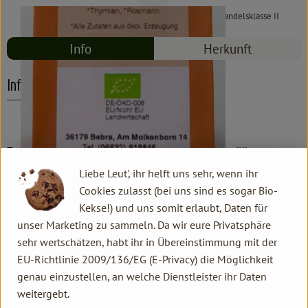
#6594
3,19 €
/ 25 g
127,60 €
/ kg
7% MwSt
Handelsklasse II
Info
Herkunft
Info
Zutaten: Tomaten, Knoblauch, Zwiebel, Chili, Basilikum,
Paprika,
Liebe Leut', ihr helft uns sehr, wenn ihr
Meersalz, Pfeffer bunt, Sonnenblumenöl, Thymian, Rosmarin
Cookies zulasst (bei uns sind es sogar Bio-
Kekse!) und uns somit erlaubt, Daten für
unser Marketing zu sammeln. Da wir eure Privatsphäre
Produktinformationen
sehr wertschätzen, habt ihr in Übereinstimmung mit der
EU-Richtlinie 2009/136/EG (E-Privacy) die Möglichkeit
genau einzustellen, an welche Dienstleister ihr Daten
weitergebt.
Herkunft