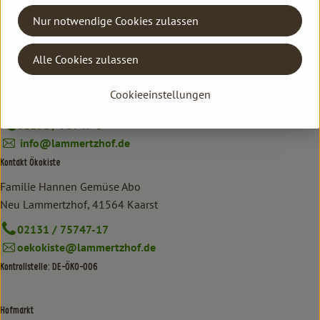
Nur notwendige Cookies zulassen
Deutschland
Alle Cookies zulassen
Kontakt allgemein
Familie Hannen GbR
Cookieeinstellungen
Neu Lammertzhof, 41564 Kaarst
02131 / 75747-0
info@lammertzhof.de
Kontakt Ökokiste
Familie Hannen Gemüse Abo
Neu Lammertzhof, 41564 Kaarst
02131 / 75747-17
oekokiste@lammertzhof.de
Kontrollstelle: DE-ÖKO-006
Hofmarkt