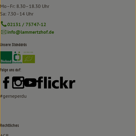
Mo–Fr: 8.30–18.30 Uhr
Sa: 7.30–14 Uhr
02131 / 75747-12
info@lammertzhof.de
Unsere Standards
Externer Link zu https://www.bioland.de/verbraucher
Externer Link zu https://www.oekokiste.de/
Folge uns auf:
Externer Link zu https://www.facebook.com/lammertzhof/
Externer Link zu https://www.instagram.com/lammert
Externer Link zu https://www.youtube.com/
Externer Link zu https://www
#gerneperdu
Rechtliches
AGB