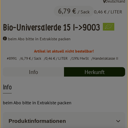
Deutschland
Kochen & Backen
, Herkunft:
6,79 €
/ Sack
0,46 €
/ LITER
Süß & Pikant
Bio-Universalerde 15 l->9003
Getränke
beim Abo bitte in Extrakiste packen
Haushalt
Artikel ist aktuell nicht bestellbar!
#8991
6,79 €
/ Sack
0,46 €
/ LITER
19% MwSt
Handelsklasse II
Einkaufen
Info
Herkunft
Über uns
Aktuelles
Info
Erleben
beim Abo bitte in Extrakiste packen
Produktinformationen