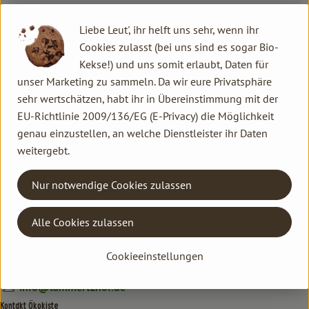
Liebe Leut', ihr helft uns sehr, wenn ihr
Produktdatenblatt
Cookies zulasst (bei uns sind es sogar Bio-
Kekse!) und uns somit erlaubt, Daten für
unser Marketing zu sammeln. Da wir eure Privatsphäre
sehr wertschätzen, habt ihr in Übereinstimmung mit der
Herkunft
EU-Richtlinie 2009/136/EG (E-Privacy) die Möglichkeit
genau einzustellen, an welche Dienstleister ihr Daten
Hersteller: ÖKH
weitergebt.
Deutschland
Nur notwendige Cookies zulassen
Kontakt allgemein
Alle Cookies zulassen
Familie Hannen GbR
Neu Lammertzhof, 41564 Kaarst
Cookieeinstellungen
02131 / 75747-0
info@lammertzhof.de
Kontakt Ökokiste