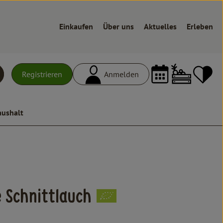
Einkaufen
Über uns
Aktuelles
Erleben
Warenk
L
Registrieren
Anmelden
uchen
aushalt
 Schnittlauch