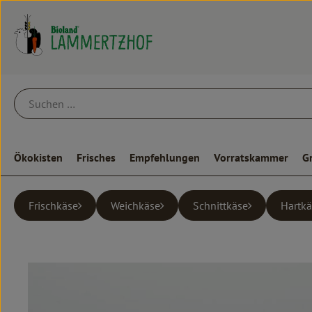
Ökokisten
Frisches
Empfehlungen
Vorratskammer
G
Frischkäse
Weichkäse
Schnittkäse
Hartkä