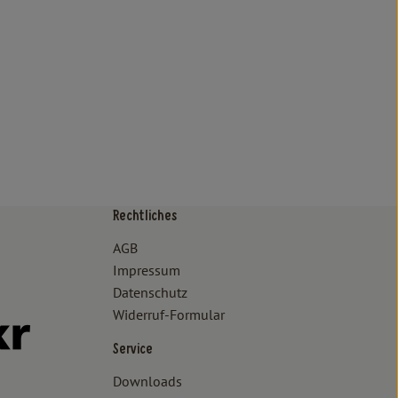
Rechtliches
/www.bioland.de/verbraucher
ps://www.oekokiste.de/
AGB
Impressum
Datenschutz
Widerruf-Formular
//www.facebook.com/lammertzhof/
ttps://www.instagram.com/lammertzhof/
k zu https://www.youtube.com/channel/UCWPUzJurFKb0KRK7upa
Externer Link zu https://www.flickr.com/photos/lammertzhof
Service
Downloads