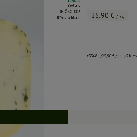
Bioland
, Kontrollstelle:
DE-ÖKO-006
25,90 €
/ kg
Deutschland
, Herkunft:
#3368
25,90 €
/ kg
7% M