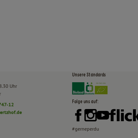
Unsere Standards
Externer Link zu https:/
Externer Link zu htt
8.30 Uhr
r
Folge uns auf:
747-12
rtzhof.de
Externer Link zu https:
Externer Link zu h
Externer Lin
#gerneperdu