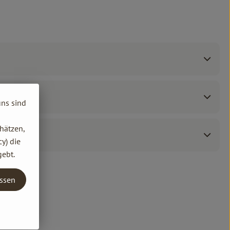
uns sind
hätzen,
y) die
gebt.
assen