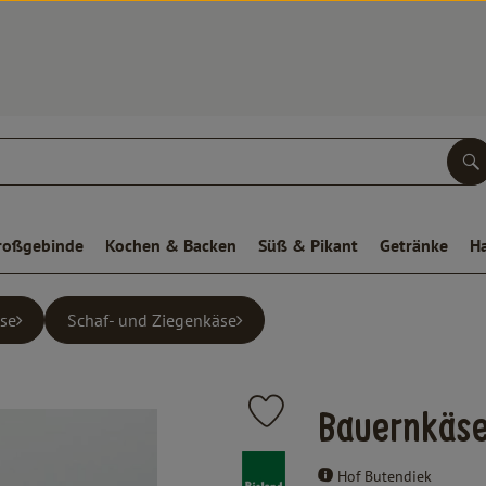
S
roßgebinde
Kochen & Backen
Süß & Pikant
Getränke
H
se
Schaf- und Ziegenkäse
Produkt zu Favouriten hinzufügen
Bauernkäse
, Verband:
Hof Butendiek