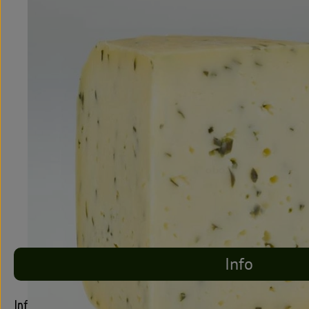
Info
Info