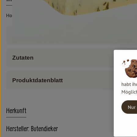
Hof Butendiek
Produktinformationen
Zutaten
Produktdatenblatt
habt ih
Möglich
Nur 
Herkunft
Hersteller: Butendieker