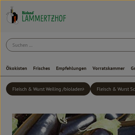
Ökokisten
Frisches
Empfehlungen
Vorratskammer
G
Fleisch & Wurst Weiling /bioladen
Fleisch & Wurst S