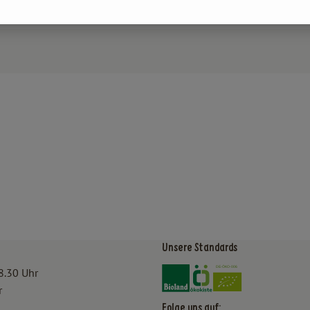
Unsere Standards
Externer Link zu https:/
Externer Link zu htt
8.30 Uhr
r
Folge uns auf: