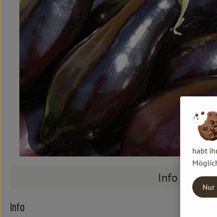
habt ih
Möglich
Info
Nur 
Info