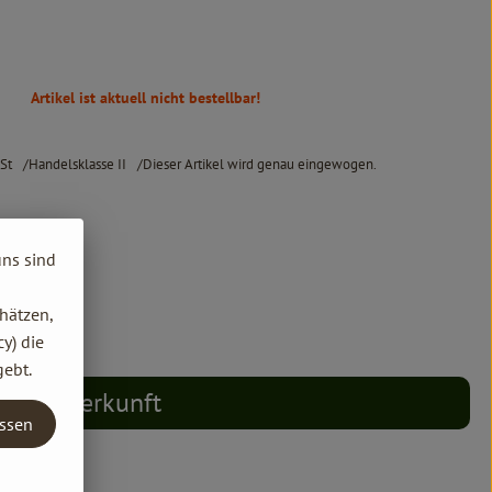
Artikel ist aktuell nicht bestellbar!
St
Handelsklasse II
Dieser Artikel wird genau eingewogen.
uns sind
hätzen,
y) die
gebt.
Herkunft
assen