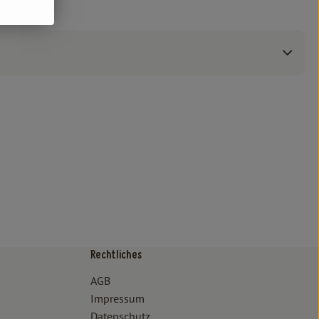
Rechtliches
/www.bioland.de/verbraucher
ps://www.oekokiste.de/
AGB
Impressum
Datenschutz