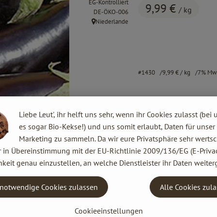
EG-Kontrolliert
9,99 €
/ kg
, Kontrollstelle:
DE-ÖKO-006
Niederlande
, Herkunft:
#1430
9,99 €
/ kg
7% Mw
Liebe Leut', ihr helft uns sehr, wenn ihr Cookies zulasst (bei 
es sogar Bio-Kekse!) und uns somit erlaubt, Daten für unser
Marketing zu sammeln. Da wir eure Privatsphäre sehr wertsc
r in Übereinstimmung mit der EU-Richtlinie 2009/136/EG (E-Privac
keit genau einzustellen, an welche Dienstleister ihr Daten weiter
notwendige Cookies zulassen
Alle Cookies zul
Cookieeinstellungen