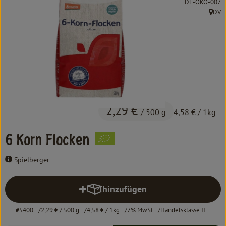
, Kontrollstelle:
DE-ÖKO-007
Kochen & Backen
DV
, Herk
Süß & Pikant
Getränke
Haushalt
Einkaufen
2,29 €
/ 500 g
4,58 €
/ 1kg
Über uns
6 Korn Flocken
Aktuelles
Spielberger
Erleben
hinzufügen
Produkt zum Warenkorb hinzufü
#5400
2,29 €
/ 500 g
4,58 €
/ 1kg
7% MwSt
Handelsklasse II