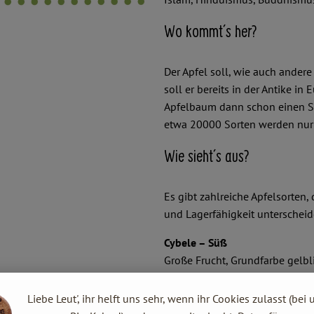
Wo kommt´s her?
Der Apfel soll, wie auch ander
soll er bereits in der Antike in
Apfelbaum dann schon einen St
etwa 20000 Sorten werden nur 
Wie sieht´s aus?
Es gibt zahlreiche Apfelsorten,
und Lagerfähigkeit unterscheide
Cybele – Süß
Große Frucht, Grundfarbe gelblic
Geschmack: Süße Sorte im frühen
Liebe Leut', ihr helft uns sehr, wenn ihr Cookies zulasst (bei 