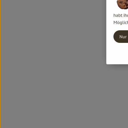
habt ih
Möglich
Nur 