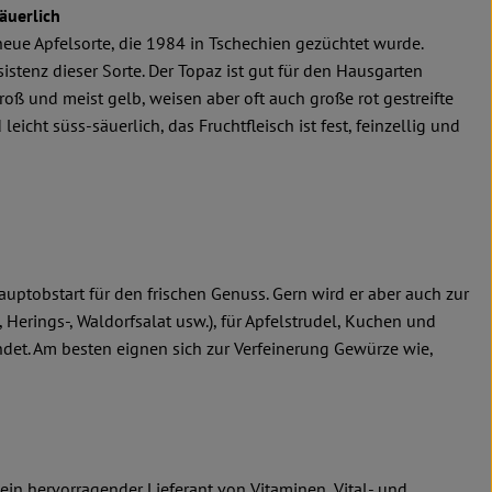
äuerlich
 neue Apfelsorte, die 1984 in Tschechien gezüchtet wurde.
istenz dieser Sorte. Der Topaz ist gut für den Hausgarten
groß und meist gelb, weisen aber oft auch große rot gestreifte
d leicht süss-säuerlich, das Fruchtfleisch ist fest, feinzellig und
Hauptobstart für den frischen Genuss. Gern wird er aber auch zur
 Herings-, Waldorfsalat usw.), für Apfelstrudel, Kuchen und
ndet. Am besten eignen sich zur Verfeinerung Gewürze wie,
t ein hervorragender Lieferant von Vitaminen, Vital- und