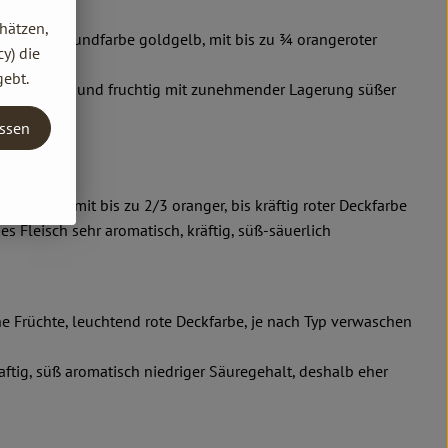
hätzen,
lförmig, Grundfarbe goldgelb, mit bis zu ¾ orangeroter
y) die
e etwas rau
gebt.
 aromatisch und fruchtig mit zunehmender Lagerung süßer
assen
ger Apfel mit bis zu 2/3 oranger, bis kräftig roter Deckfarbe
es Fleisch sehr aromatisch, kräftig, süß-säuerlich
he Früchte, leuchtend rote Deckfarbe, je nach Typ verwaschen
aftig, süß aromatisch niedriger Säuregehalt, deshalb eher