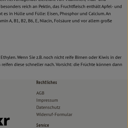
 besonders reich an Pektin, das Fruchtfleisch enthält Apfel- und
bt es in Hülle und Fülle: Eisen, Phosphor und Calcium. An
amin A, B1, B2, B6, E, Niacin, Folsäure und vor allem große
Ethylen. Wenn Sie z.B. noch nicht reife Birnen oder Kiwis in der
reifen diese schneller nach. Vorsicht: die Früchte können dann
Rechtliches
/www.bioland.de/verbraucher
ps://www.oekokiste.de/
AGB
Impressum
Datenschutz
Widerruf-Formular
//www.facebook.com/lammertzhof/
ttps://www.instagram.com/lammertzhof/
k zu https://www.youtube.com/channel/UCWPUzJurFKb0KRK7upa
Externer Link zu https://www.flickr.com/photos/lammertzhof
Service