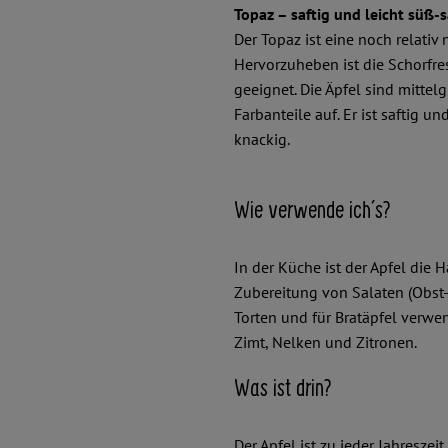
Topaz – saftig und leicht süß-s
Der Topaz ist eine noch relativ
Hervorzuheben ist die Schorfres
geeignet. Die Äpfel sind mittel
Farbanteile auf. Er ist saftig un
knackig.
Wie verwende ich´s?
In der Küche ist der Apfel die 
Zubereitung von Salaten (Obst-,
Torten und für Bratäpfel verwe
Zimt, Nelken und Zitronen.
Was ist drin?
Der Apfel ist zu jeder Jahreszei