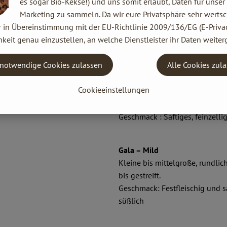
es sogar Bio-Kekse!) und uns somit erlaubt, Daten für unser
Pinova – Süß
Marketing zu sammeln. Da wir eure Privatsphäre sehr wertsc
Mittelgroße Frucht, stumpfkege
r in Übereinstimmung mit der EU-Richtlinie 2009/136/EG (E-Privac
Deckfarbe leuchtend rot, Schal
keit genau einzustellen, an welche Dienstleister ihr Daten weiter
Geschmack: Süßlich-säuerlich,
werdend
notwendige Cookies zulassen
Alle Cookies zul
Cookieeinstellungen
Elstar – Leicht säuerlich
Mittelgroßer, gleichmäßig kugeli
Geschmack : Saftiges, feinzellig
Gala – Mild
Kleine bis mittelgroße, rundlic
bis gestreift.
Geschmack: Festfleischig und s
süßlich