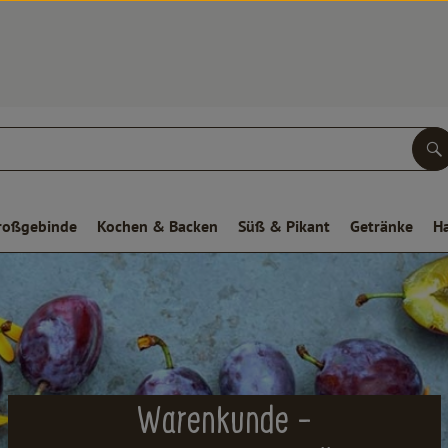
S
roßgebinde
Kochen & Backen
Süß & Pikant
Getränke
H
Warenkunde -