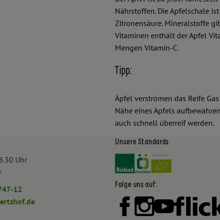
Nährstoffen. Die Apfelschale ist
Zitronensäure. Mineralstoffe gi
Vitaminen enthält der Apfel Vit
Mengen Vitamin-C.
Tipp:
Äpfel verströmen das Reife Gas 
Nähe eines Apfels aufbewahren 
auch schnell überreif werden.
Unsere Standards
Externer Link zu https:/
Externer Link zu htt
8.30 Uhr
r
Folge uns auf:
747-12
rtzhof.de
Externer Link zu https:
Externer Link zu h
Externer Lin