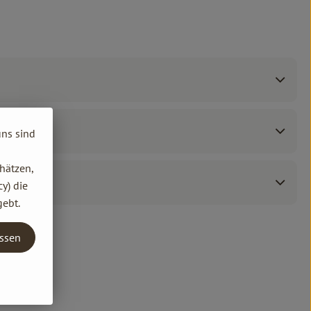
uns sind
hätzen,
y) die
gebt.
assen