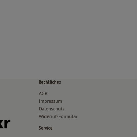
Rechtliches
/www.bioland.de/verbraucher
ps://www.oekokiste.de/
AGB
Impressum
Datenschutz
Widerruf-Formular
//www.facebook.com/lammertzhof/
ttps://www.instagram.com/lammertzhof/
k zu https://www.youtube.com/channel/UCWPUzJurFKb0KRK7upa
Externer Link zu https://www.flickr.com/photos/lammertzhof
Service