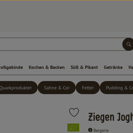
S
roßgebinde
Kochen & Backen
Süß & Pikant
Getränke
H
 Quarkprodukte
Sahne & Co
Fette
Pudding & C
Produkt zu Favouriten hinzufüge
Ziegen Jog
, Verband:
Bergerie