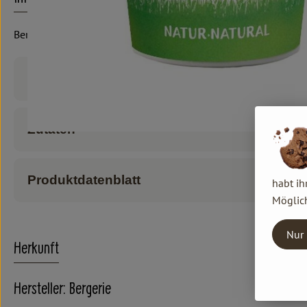
Bergerie
Produktinformationen
Zutaten
Produktdatenblatt
habt ih
Möglich
Nur 
Herkunft
Hersteller: Bergerie