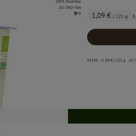
100% Bioanbau
, Kontrollstelle:
DE-ÖKO-006
1,09 €
FR
/ 125 g
8
, Herkunft:
#3136
1,09 €
/ 125 g
8,7