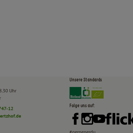
Unsere Standards
Externer Link zu https:/
Externer Link zu htt
8.30 Uhr
r
Folge uns auf:
747-12
rtzhof.de
Externer Link zu https:
Externer Link zu h
Externer Lin
#gerneperdu