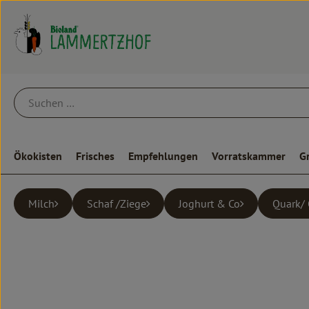
Ökokisten
Frisches
Empfehlungen
Vorratskammer
G
Milch
Schaf /Ziege
Joghurt & Co
Quark/