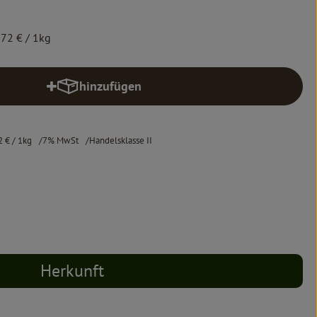
,72 €
/ 1kg
hinzufügen
Produkt zum Warenkorb hinzufügen
2 €
/ 1kg
7% MwSt
Handelsklasse II
Herkunft