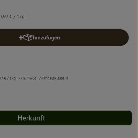
0,97 €
/ 1kg
hinzufügen
Produkt zum Warenkorb hinzufügen
97 €
/ 1kg
7% MwSt
Handelsklasse II
Herkunft