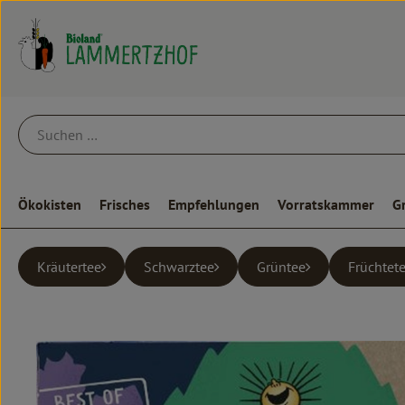
Ökokisten
Frisches
Empfehlungen
Vorratskammer
G
Kräutertee
Schwarztee
Grüntee
Früchtet