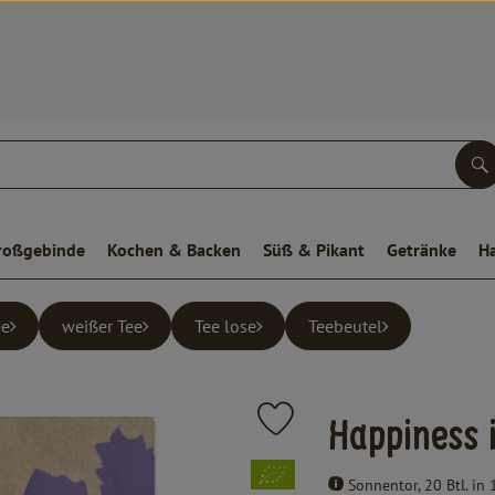
S
roßgebinde
Kochen & Backen
Süß & Pikant
Getränke
H
ee
weißer Tee
Tee lose
Teebeutel
Produkt zu Favouriten hinzufüge
Happiness i
, Verband:
Sonnentor, 20 Btl. in 