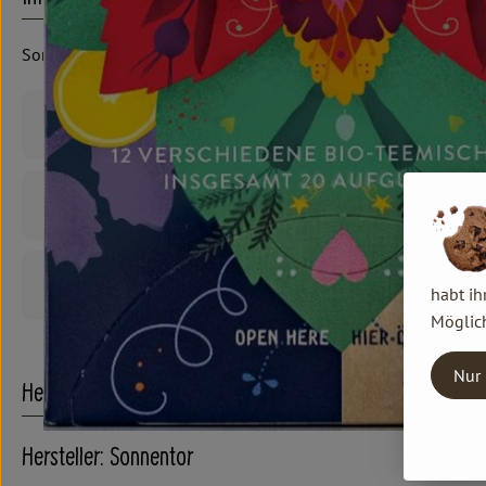
Sonnentor, 20 Btl. in 14 Sorten
Produktinformationen
Zutaten
Produktdatenblatt
habt ih
Möglich
Nur 
Herkunft
Hersteller: Sonnentor