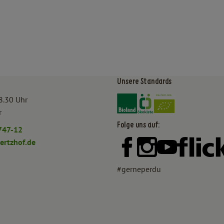
Unsere Standards
Externer Link zu https:/
Externer Link zu htt
8.30 Uhr
r
Folge uns auf:
747-12
rtzhof.de
Externer Link zu https:
Externer Link zu h
Externer Lin
#gerneperdu