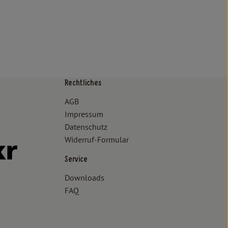
Rechtliches
/www.bioland.de/verbraucher
ps://www.oekokiste.de/
AGB
Impressum
Datenschutz
Widerruf-Formular
//www.facebook.com/lammertzhof/
ttps://www.instagram.com/lammertzhof/
k zu https://www.youtube.com/channel/UCWPUzJurFKb0KRK7upa
Externer Link zu https://www.flickr.com/photos/lammertzhof
Service
Downloads
FAQ