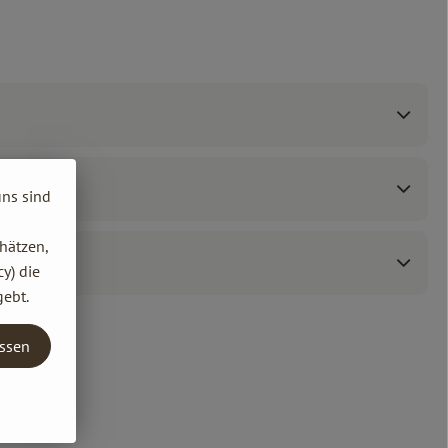
uns sind
hätzen,
y) die
gebt.
assen