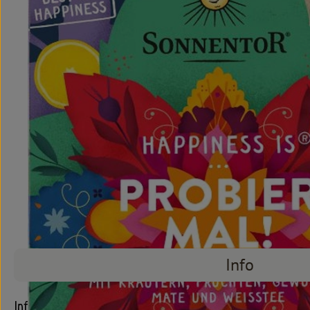
Info
Info