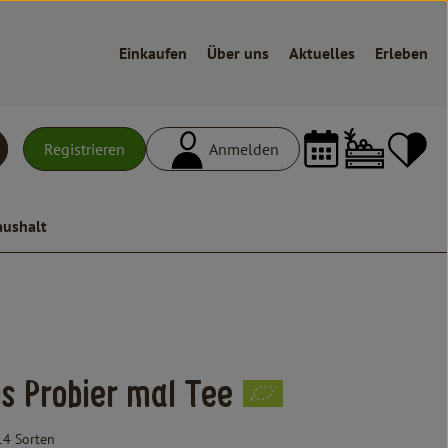
Einkaufen
Über uns
Aktuelles
Erleben
Warenk
L
Registrieren
Anmelden
uchen
aushalt
n
s Probier mal Tee
14 Sorten