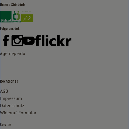
Unsere Standards
Externer Link zu https://www.bioland.de/verbraucher
Externer Link zu https://www.oekokiste.de/
Folge uns auf:
Externer Link zu https://www.facebook.com/lammertzhof/
Externer Link zu https://www.instagram.com/lammert
Externer Link zu https://www.youtube.com/
Externer Link zu https://www
#gerneperdu
Rechtliches
AGB
Impressum
Datenschutz
Widerruf-Formular
Service