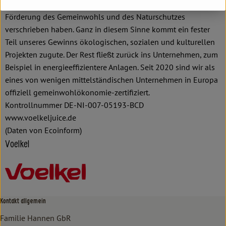
gemeinnützigen Stiftungen, die sich voll und ganz der
Förderung des Gemeinwohls und des Naturschutzes
verschrieben haben. Ganz in diesem Sinne kommt ein fester
Teil unseres Gewinns ökologischen, sozialen und kulturellen
Projekten zugute. Der Rest fließt zurück ins Unternehmen, zum
Beispiel in energieeffizientere Anlagen. Seit 2020 sind wir als
eines von wenigen mittelständischen Unternehmen in Europa
offiziell gemeinwohlökonomie-zertifiziert.
Kontrollnummer DE-NI-007-05193-BCD
www.voelkeljuice.de
(Daten von Ecoinform)
Voelkel
Kontakt allgemein
Familie Hannen GbR