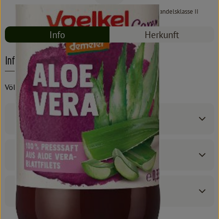
#5148
5,49 €
/ 0,33 l
16,64 €
/ l
19% MwSt
Handelsklasse II
Info
Herkunft
Info
Völkel
Produktinformationen
Zutaten
Produktdatenblatt