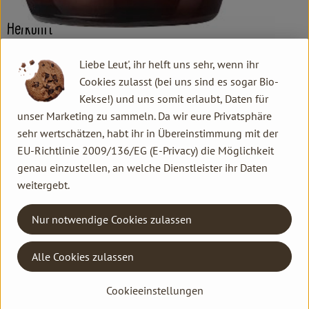
Herkunft
Liebe Leut', ihr helft uns sehr, wenn ihr
Hersteller: Voelkel
Cookies zulasst (bei uns sind es sogar Bio-
Kekse!) und uns somit erlaubt, Daten für
Spanien
unser Marketing zu sammeln. Da wir eure Privatsphäre
sehr wertschätzen, habt ihr in Übereinstimmung mit der
Voelkel GmbH
EU-Richtlinie 2009/136/EG (E-Privacy) die Möglichkeit
genau einzustellen, an welche Dienstleister ihr Daten
D 29478 Höhbeck
weitergebt.
In unserer familiengeführten Naturkostsafterei im Norden
Deutschlands machen wir Saft so, dass alle etwas davon
Nur notwendige Cookies zulassen
haben: Unsere Kund*innen, Mitarbeiter*innen,
Anbaupartner*innen und besonders die Natur – und das seit
Alle Cookies zulassen
mehr als 85 Jahren. Wie wir das machen? Mit 100 % Bio und
Demeter und einem fairen Miteinander. Unser Unternehmen ist
Cookieeinstellungen
nicht im Besitz einiger Weniger, sondern gehört zwei