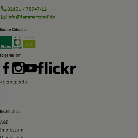
02131 / 75747-12
info@lammertzhof.de
Unsere Standards
Externer Link zu https://www.bioland.de/verbraucher
Externer Link zu https://www.oekokiste.de/
Folge uns auf:
Externer Link zu https://www.facebook.com/lammertzhof/
Externer Link zu https://www.instagram.com/lammert
Externer Link zu https://www.youtube.com/
Externer Link zu https://www
#gerneperdu
Rechtliches
AGB
Impressum
Datenschutz