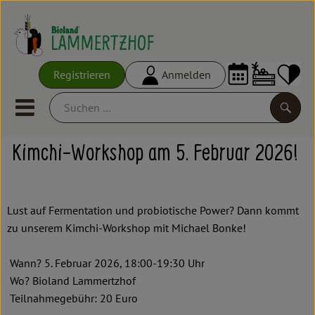
Warenko
Registrieren
Anmelden
Link
Mobiles Menu öffnen oder schl
Suche
Kimchi-Workshop am 5. Februar 2026!
Ökokisten
Frisches
Lust auf Fermentation und probiotische Power? Dann kommt
Empfehlungen
zu unserem Kimchi-Workshop mit Michael Bonke!
Vorratskammer
Wann? 5. Februar 2026, 18:00-19:30 Uhr
Wo? Bioland Lammertzhof
Großgebinde
Teilnahmegebühr: 20 Euro