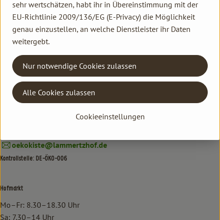
sehr wertschätzen, habt ihr in Übereinstimmung mit der
EU-Richtlinie 2009/136/EG (E-Privacy) die Möglichkeit
Kontakt allgemein
genau einzustellen, an welche Dienstleister ihr Daten
Familie Hannen GbR
weitergebt.
Neu Lammertzhof, 41564 Kaarst
02131 / 75747-0
Nur notwendige Cookies zulassen
info@lammertzhof.de
Kontakt Ökokiste
Alle Cookies zulassen
Familie Hannen Gemüse Abo
Neu Lammertzhof, 41564 Kaarst
Cookieeinstellungen
02131 / 75747-17
oekokiste@lammertzhof.de
Kontrollstelle: DE-ÖKO-006
Hofmarkt
Mo–Fr: 8.30–18.30 Uhr
Sa: 7.30–14 Uhr